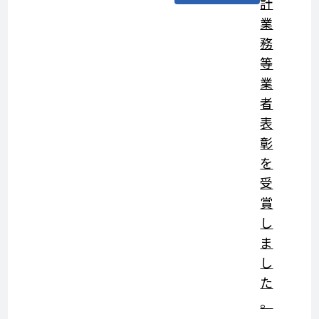
計
業
務
等
業
者
表
彰
を
受
賞
し
ま
し
た
。