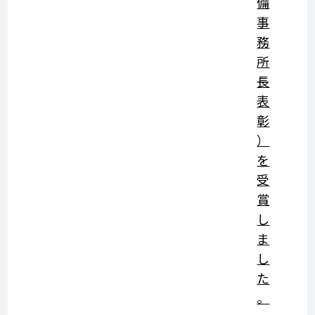
備
事
務
所
長
表
彰
）
を
受
賞
し
ま
し
た
。