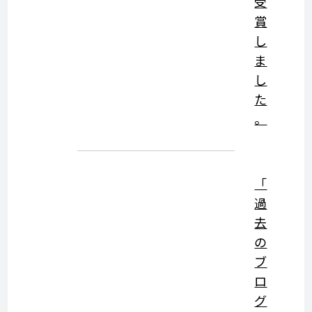
受
賞
し
ま
し
た
。
「
過
去
の
ブ
ロ
グ