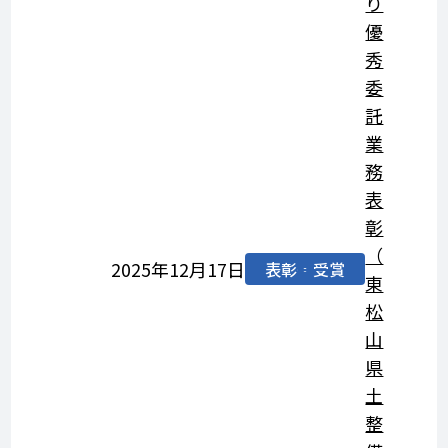
り
優
秀
委
託
業
務
表
彰
（
2025年12月17日
表彰・受賞
東
松
山
県
土
整