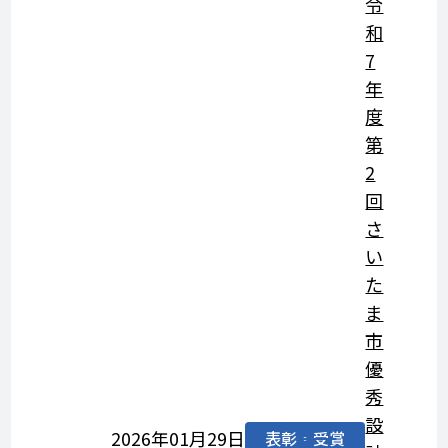
令
和
7
年
度
第
2
回
さ
い
た
ま
市
優
秀
設
2026年01月29日
表彰・受賞