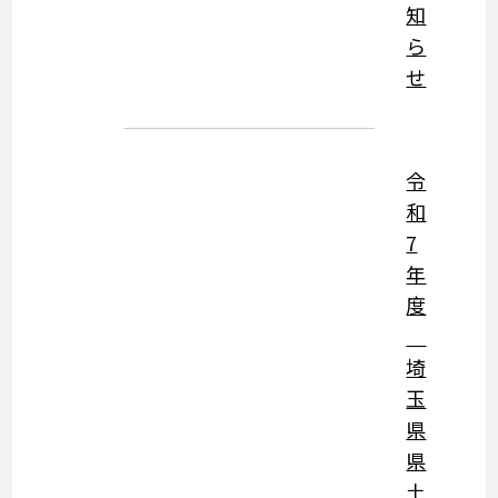
知
ら
せ
令
和
7
年
度
埼
玉
県
県
土