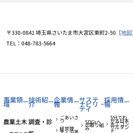
〒330-0841
埼玉県さいたま市大宮区東町2-50［
地図
TEL：
048-783-5664
事業領
技術紹
企業情
サステ
採用情
域
介
報
ナビリ
報
ティ
ごあいさ
5分でわ
つ
かる日本
農業土木
調査・診
SDGsへ
水工コン
の取り組
サルタン
み
経営理
ト
念・沿革