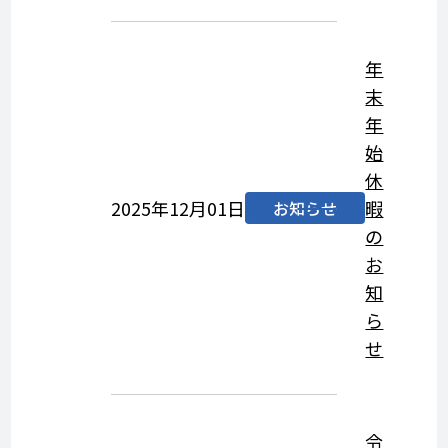
年
末
年
始
休
2025年12月01日
暇
お知らせ
の
お
知
ら
せ
令