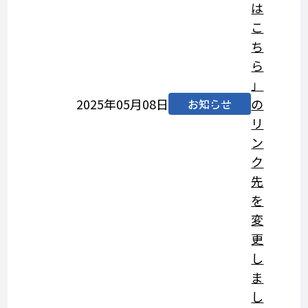
は
こ
ち
ら
」
2025年05月08日
の
お知らせ
リ
ン
ク
先
を
変
更
し
ま
し