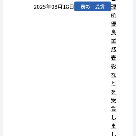
2025年08月18日
理
表彰・受賞
所
優
良
業
務
表
彰
な
ど
を
受
賞
し
ま
し