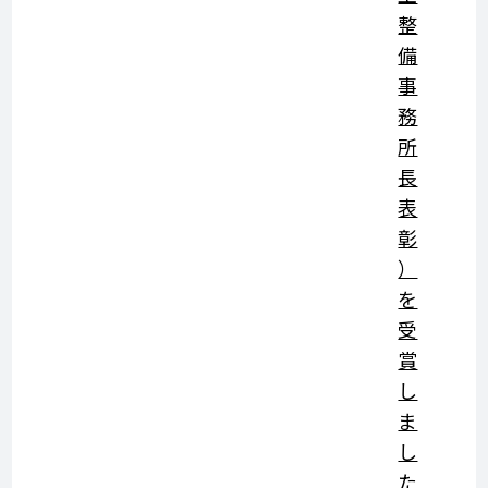
整
備
事
務
所
長
表
彰
）
を
受
賞
し
ま
し
た