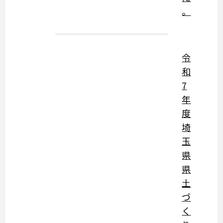
。
令
和
7
年
度
埼
玉
県
県
土
づ
く