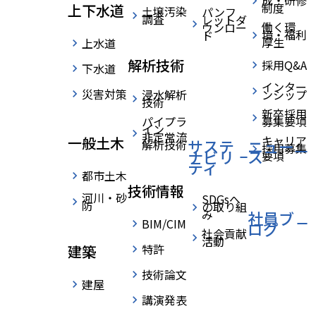
成・研修
制度
上下水道
土壌汚染
パンフ
調査
レットダ
働く環
ウンロー
境・福利
ド
厚生
上水道
すべてのニュース
解析技術
採用Q&A
下水道
お知らせ
インター
災害対策
浸水解析
ンシップ
更新情報
技術
新卒採用
表彰・受賞
パイプラ
募集要項
採用情報
イン
非定常流
キャリア
一般土木
サステ
ニュー
解析技術
採用募集
ナビリ
ス
要項
ティ
都市土木
技術情報
河川・砂
SDGsへ
防
の取り組
み
社員ブ
BIM/CIM
ログ
一
社会貢献
活動
般
特許
建築
事
技術論文
建屋
業
講演発表
主