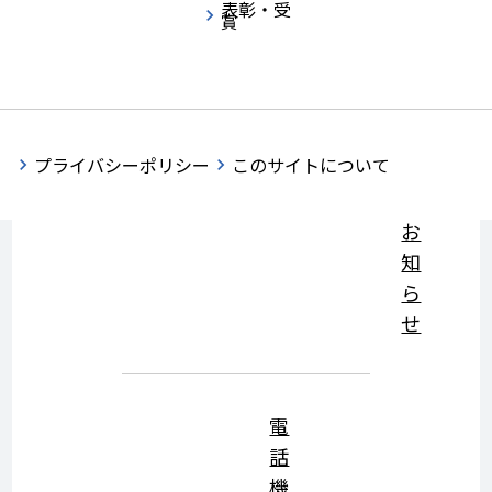
表彰・受
行
賞
動
計
2026年08月03日
お知らせ
画
策
プライバシーポリシー
このサイトについて
定
の
お
知
ら
せ
電
話
機