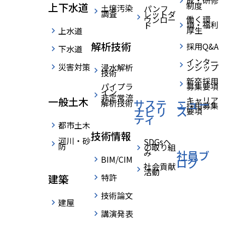
成・研修
制度
上下水道
土壌汚染
パンフ
調査
レットダ
INTERNSHIP
働く環
ウンロー
境・福利
ド
厚生
上水道
インターンシップ
解析技術
採用Q&A
下水道
インター
自分の可能性に挑戦しよう
災害対策
浸水解析
ンシップ
技術
新卒採用
パイプラ
募集要項
建設コンサルタント業界の仕事を体験できるイン
イン
非定常流
キャリア
一般土木
サステ
ニュー
解析技術
採用募集
ターンシップを毎年開催しています。インターン
ナビリ
ス
要項
ティ
シップは、社会人としての第一歩を踏み出すための
都市土木
技術情報
大切な機会です。学生の皆さんが最適な選択をでき
河川・砂
SDGsへ
防
の取り組
み
社員ブ
るよう、仕事の奥深さや先輩社員の思いをリアルに
BIM/CIM
ログ
社会貢献
活動
体感してほしいと考えています。
特許
建築
日々の挑戦を体感したいという方のご応募をお待ち
技術論文
建屋
しております。皆さんの大切な第一歩を私たちが全
講演発表
力でサポートします。