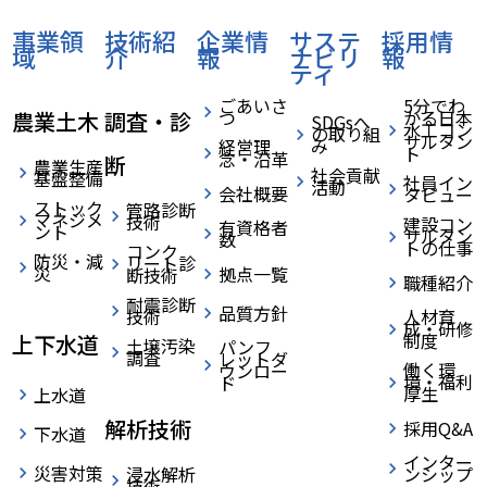
事業領
技術紹
企業情
サステ
採用情
域
介
報
ナビリ
報
ティ
ごあいさ
5分でわ
つ
かる日本
農業土木
調査・診
SDGsへ
水工コン
の取り組
サルタン
み
経営理
ト
念・沿革
断
農業生産
社会貢献
基盤整備
社員イン
活動
会社概要
タビュー
ストック
管路診断
マネジメ
技術
建設コン
有資格者
ント
サルタン
数
トの仕事
コンク
防災・減
リート診
災
拠点一覧
断技術
職種紹介
耐震診断
品質方針
技術
人材育
成・研修
制度
上下水道
土壌汚染
パンフ
調査
レットダ
働く環
ウンロー
境・福利
ド
厚生
上水道
解析技術
採用Q&A
下水道
インター
災害対策
浸水解析
ンシップ
技術