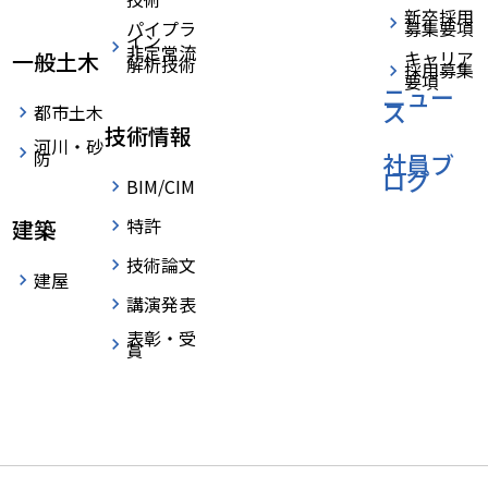
新卒採用
パイプラ
募集要項
イン
非定常流
キャリア
一般土木
解析技術
採用募集
要項
ニュー
ス
都市土木
技術情報
河川・砂
防
社員ブ
ログ
BIM/CIM
特許
建築
技術論文
建屋
講演発表
表彰・受
賞