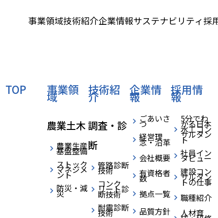
事業領域
技術紹介
企業情報
サステナビリティ
採
›
›
HOME
採用情報
インターンシップ
home
TOP
事業領
技術紹
企業情
採用情
域
介
報
報
ごあいさ
5分でわ
つ
かる日本
農業土木
調査・診
水工コン
サルタン
経営理
ト
念・沿革
断
農業生産
基盤整備
社員イン
会社概要
タビュー
ストック
管路診断
マネジメ
技術
建設コン
有資格者
ント
サルタン
数
トの仕事
コンク
防災・減
リート診
災
拠点一覧
断技術
職種紹介
耐震診断
品質方針
技術
人材育