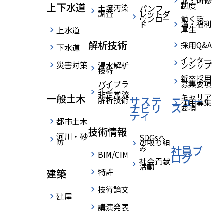
成・研修
制度
上下水道
非定常流解析技術
土壌汚染
パンフ
調査
レットダ
働く環
ウンロー
境・福利
ド
厚生
上水道
解析技術
採用Q&A
下水道
›
›
HOME
技術紹介
パイプライン非定常流解析技術
home
インター
災害対策
浸水解析
ンシップ
技術
新卒採用
パイプラ
募集要項
イン
非定常流
キャリア
一般土木
サステ
ニュー
解析技術
採用募集
ナビリ
ス
要項
ティ
都市土木
技術情報
河川・砂
SDGsへ
防
の取り組
パイプライン非定常流解析技術
み
社員ブ
BIM/CIM
ログ
社会貢献
活動
特許
建築
活用事例
技術論文
建屋
講演発表