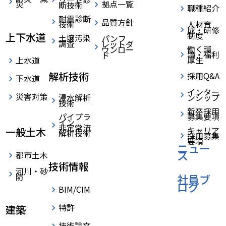
災
拠点一覧
断技術
職種紹介
耐震診断
品質方針
技術
人材育
成・研修
制度
上下水道
土壌汚染
パンフ
調査
レットダ
働く環
ウンロー
境・福利
ド
厚生
上水道
解析技術
採用Q&A
下水道
インター
災害対策
浸水解析
ンシップ
技術
新卒採用
パイプラ
募集要項
イン
非定常流
キャリア
一般土木
解析技術
採用募集
要項
ニュー
ス
都市土木
技術情報
河川・砂
防
社員ブ
ログ
BIM/CIM
特許
建築
技術論文