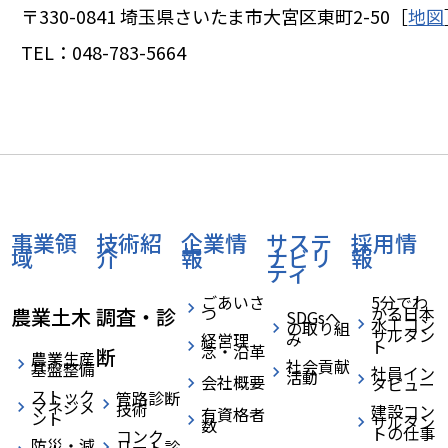
〒330-0841
埼玉県さいたま市大宮区東町2-50［
地図
TEL：
048-783-5664
事業領
技術紹
企業情
サステ
採用情
域
介
報
ナビリ
報
ティ
ごあいさ
5分でわ
つ
かる日本
農業土木
調査・診
SDGsへ
水工コン
の取り組
サルタン
み
経営理
ト
念・沿革
断
農業生産
社会貢献
基盤整備
社員イン
活動
会社概要
タビュー
ストック
管路診断
マネジメ
技術
建設コン
有資格者
ント
サルタン
数
トの仕事
コンク
防災・減
リート診