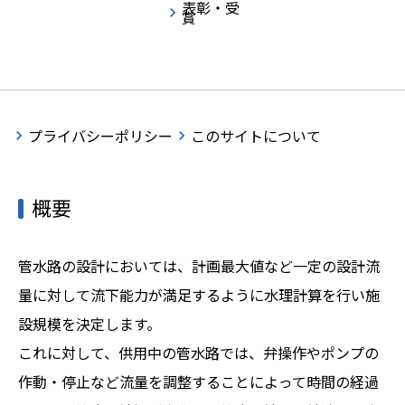
表彰・受
今後の取り組み
賞
パイプライン非定常流解析技術
プライバシーポリシー
このサイトについて
概要
管水路の設計においては、計画最大値など一定の設計流
量に対して流下能力が満足するように水理計算を行い施
設規模を決定します。
これに対して、供用中の管水路では、弁操作やポンプの
作動・停止など流量を調整することによって時間の経過