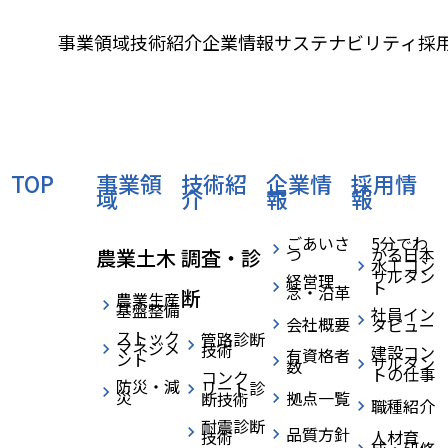
事業領域
技術紹介
企業情報
サステナビリティ
採
TOP
事業領
技術紹
企業情
採用情
域
介
報
報
ごあいさ
5分でわ
つ
かる日本
農業土木
調査・診
水工コン
サルタン
経営理
ト
念・沿革
断
農業生産
TECHNICAL
基盤整備
社員イン
会社概要
タビュー
ストック
管路診断
マネジメ
技術
建設コン
技術紹介
有資格者
ント
サルタン
数
トの仕事
コンク
防災・減
リート診
災
拠点一覧
断技術
解析技術
職種紹介
耐震診断
パイプライン
品質方針
技術
人材育