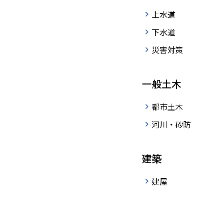
上水道
下水道
›
›
HOME
技術紹介
管路診断技術
home
災害対策
一般土木
都市土木
河川・砂防
漏水診断技術
建築
建屋
非定常流解析