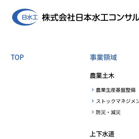
TOP
事業領域
農業土木
TECHNICAL
技術紹介
農業生産基盤整備
ストックマネジメ
調査・診断
防災・減災
管路診断技術
上下水道