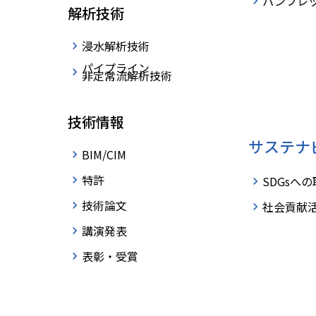
パンフレ
解析技術
浸水解析技術
パイプライン
非定常流解析技術
技術情報
サステナ
BIM/CIM
特許
SDGsへ
技術論文
社会貢献
衝撃弾性波法
内径変
講演発表
表彰・受賞