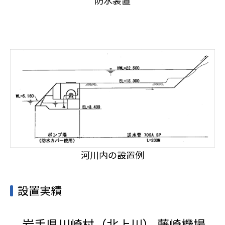
防水装置
河川内の設置例
設置実績
岩手県川崎村（北上川） 藤崎機場