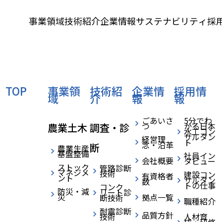
事業領域
技術紹介
企業情報
サステナビリティ
採
TOP
事業領
技術紹
企業情
採用情
域
介
報
報
ごあいさ
5分でわ
つ
かる日本
農業土木
調査・診
水工コン
サルタン
経営理
ト
念・沿革
断
農業生産
TECHNICAL
基盤整備
社員イン
会社概要
タビュー
ストック
管路診断
マネジメ
技術
建設コン
技術紹介
有資格者
ント
サルタン
数
トの仕事
コンク
防災・減
リート診
災
拠点一覧
断技術
技術情報
職種紹介
耐震診断
特許
品質方針
技術
人材育