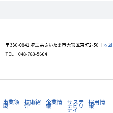
〒330-0841
埼玉県さいたま市大宮区東町2-50［
地図
TEL：
048-783-5664
事業領
技術紹
企業情
サステ
採用情
域
介
報
ナビリ
報
ティ