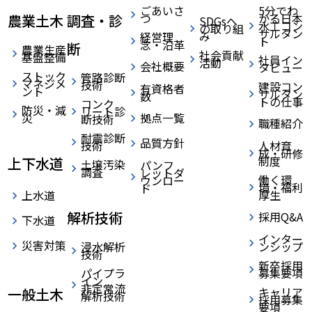
ごあいさ
5分でわ
つ
かる日本
農業土木
調査・診
SDGsへ
水工コン
の取り組
サルタン
み
経営理
ト
念・沿革
断
農業生産
社会貢献
基盤整備
社員イン
活動
会社概要
タビュー
ストック
管路診断
マネジメ
技術
建設コン
有資格者
ント
サルタン
数
トの仕事
コンク
防災・減
リート診
災
拠点一覧
断技術
職種紹介
耐震診断
品質方針
技術
人材育
成・研修
制度
上下水道
土壌汚染
パンフ
調査
レットダ
働く環
ウンロー
境・福利
ド
厚生
上水道
解析技術
採用Q&A
下水道
インター
災害対策
浸水解析
ンシップ
技術
新卒採用
パイプラ
募集要項
イン
非定常流
キャリア
一般土木
解析技術
採用募集
要項