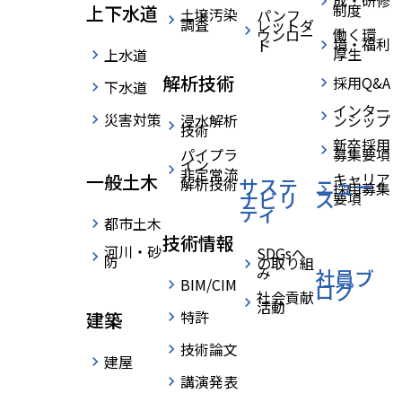
成・研修
制度
上下水道
土壌汚染
パンフ
調査
レットダ
働く環
ウンロー
境・福利
ド
厚生
上水道
›
›
HOME
技術紹介
特許
home
解析技術
採用Q&A
下水道
インター
災害対策
浸水解析
ンシップ
技術
新卒採用
パイプラ
募集要項
イン
非定常流
キャリア
一般土木
サステ
ニュー
解析技術
採用募集
ナビリ
ス
要項
ティ
都市土木
ポンプ設備の防水装置
技術情報
河川・砂
SDGsへ
防
の取り組
み
社員ブ
BIM/CIM
ログ
カルシウム系スケール防止装置お
社会貢献
活動
よび方法
特許
建築
技術論文
建屋
配管補修後液密性検査装置
講演発表