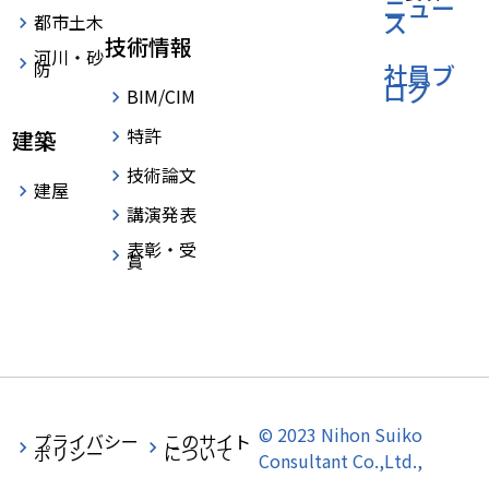
ニュー
ス
都市土木
技術情報
河川・砂
防
社員ブ
ログ
BIM/CIM
特許
建築
技術論文
建屋
講演発表
表彰・受
賞
© 2023 Nihon Suiko
プライバシー
このサイト
ポリシー
について
Consultant Co.,Ltd.,