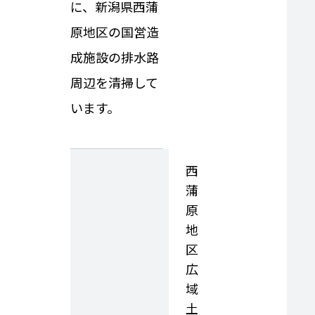
に、新潟県西蒲
原地区の国営造
成施設の排水路
周辺を清掃して
います。
西
蒲
原
地
区
広
域
土