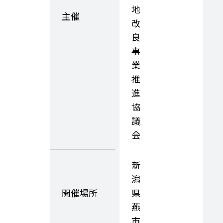
地
主催
改
良
事
業
推
進
協
議
会
新
潟
開催場所
県
燕
市