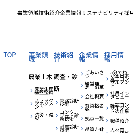
事業領域
技術紹介
企業情報
サステナビリティ
採
TOP
事業領
技術紹
企業情
採用情
域
介
報
報
ごあいさ
5分でわ
つ
かる日本
農業土木
調査・診
水工コン
サルタン
経営理
ト
念・沿革
断
農業生産
基盤整備
社員イン
会社概要
タビュー
ストック
管路診断
マネジメ
技術
建設コン
有資格者
ント
サルタン
数
トの仕事
コンク
防災・減
リート診
災
拠点一覧
断技術
職種紹介
SUSTAINABILITY
耐震診断
品質方針
技術
人材育