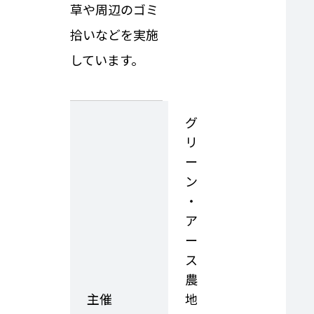
草や周辺のゴミ
拾いなどを実施
しています。
グ
リ
ー
ン
・
ア
ー
ス
農
主催
地