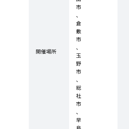
市
、
倉
敷
市
、
開催場所
玉
野
市
、
総
社
市
、
早
島