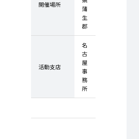
開催場所
蒲
生
郡
名
古
屋
活動支店
事
務
所