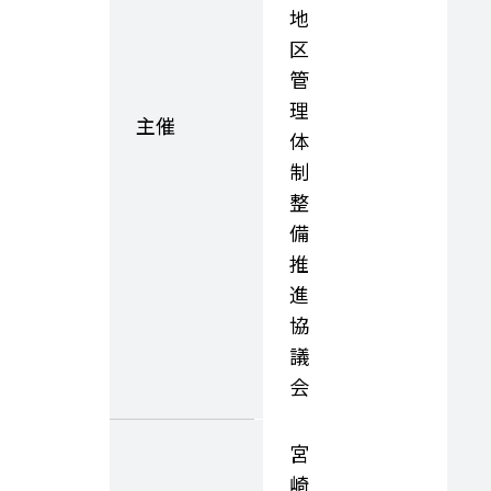
地
区
管
理
主催
体
制
整
備
推
進
協
議
会
宮
崎