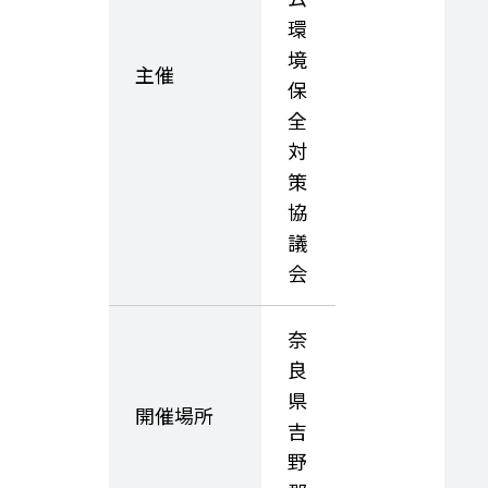
環
境
主催
保
全
対
策
協
議
会
奈
良
県
開催場所
吉
野