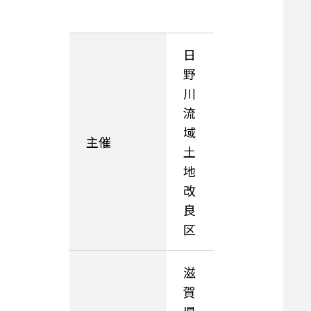
日
野
川
流
域
主催
土
地
改
良
区
滋
賀
県