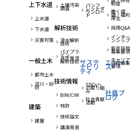
成・研修
制度
サステナビリティ
上下水道
土壌汚染
パンフ
調査
レットダ
働く環
ウンロー
境・福利
ド
社会貢献活動
厚生
上水道
解析技術
採用Q&A
下水道
インター
災害対策
浸水解析
ンシップ
›
›
HOME
サステナビリティ
社会貢献活動
home
技術
新卒採用
パイプラ
募集要項
イン
非定常流
キャリア
一般土木
サステ
ニュー
解析技術
採用募集
ナビリ
ス
要項
ティ
都市土木
技術情報
河川・砂
SDGsへ
防
の取り組
み
社員ブ
BIM/CIM
ログ
社会貢献
活動
特許
建築
社会貢献活動へ
技術論文
建屋
の取り組みにつ
講演発表