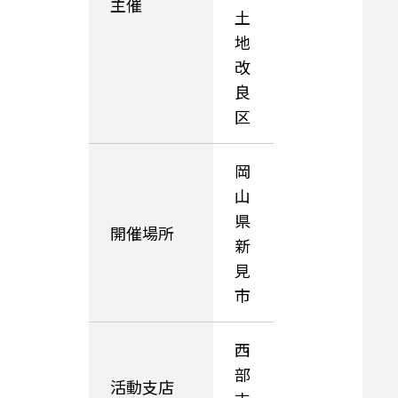
主催
土
地
改
良
区
岡
山
県
開催場所
新
見
市
西
部
活動支店