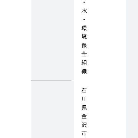
・
水
・
環
境
保
全
組
織
石
川
県
金
沢
市