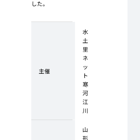
した。
水
土
里
ネ
ッ
主催
ト
寒
河
江
川
山
形