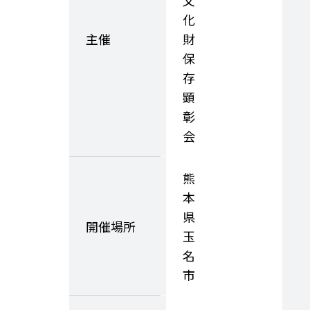
文
化
主催
財
保
存
顕
彰
会
熊
本
県
開催場所
玉
名
市