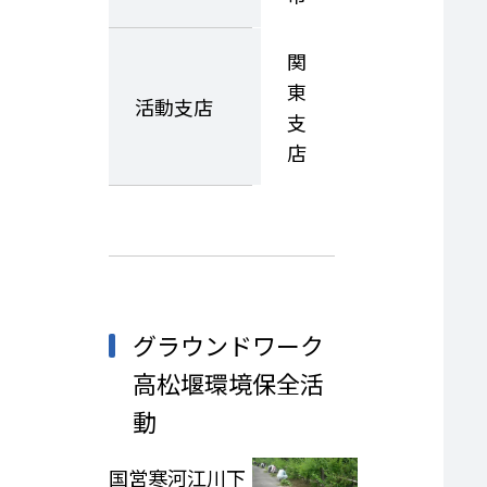
関
東
活動支店
支
店
グラウンドワーク
高松堰環境保全活
動
国営寒河江川下