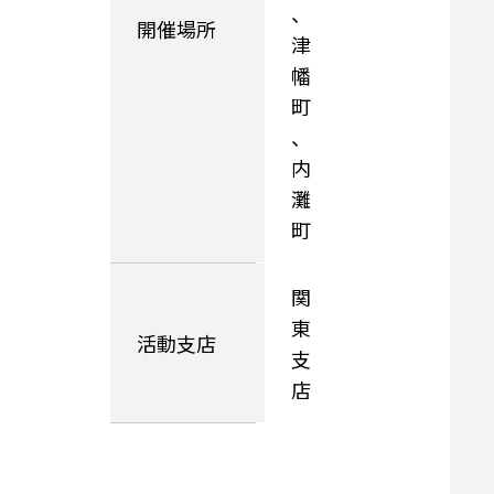
、
開催場所
津
幡
町
、
内
灘
町
関
東
活動支店
支
店