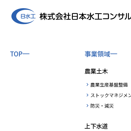
TOP
事業領域
News
農業土木
ニュース
農業生産基盤整備
ストックマネジメ
›
HOME
お知らせ
home
防災・減災
上下水道