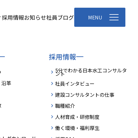
お知らせ
社員ブログ
ィ
採用情報
MENU
採用情報
5分でわかる日本水工コンサルタ
つ
ント
・沿革
社員インタビュー
建設コンサルタントの仕事
数
職種紹介
人材育成・研修制度
働く環境・福利厚生