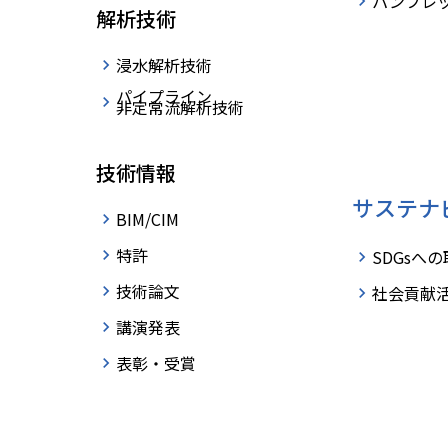
パンフレ
解析技術
浸水解析技術
知らせ
更新情報
表彰
パイプライン
非定常流解析技術
技術情報
サステナ
BIM/CIM
特許
SDGsへ
業主行動計画策定のお知らせ
技術論文
社会貢献
講演発表
始休暇のお知らせ
表彰・受賞