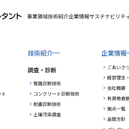
事業領域
技術紹介
企業情報
サステナビリテ
技術紹介
企業情報
ごあいさ
調査・診断
経営理念
管路診断技術
会社概要
ント
コンクリート診断技術
有資格者
耐震診断技術
拠点一覧
土壌汚染調査
品質方針