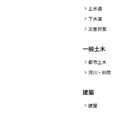
上水道
下水道
すべてのニュース
お
災害対策
一般土木
都市土木
河川・砂防
2026年08月03日
一般事
お知らせ
建築
2025年12月01日
年末年
お知らせ
建屋