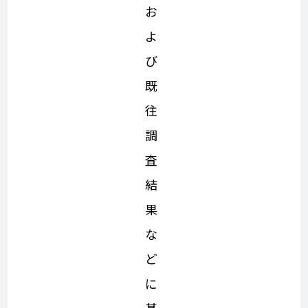
お
よ
び
既
往
調
査
結
果
な
ど
に
基