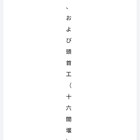
、
お
よ
び
頭
首
工
（
十
六
間
堰