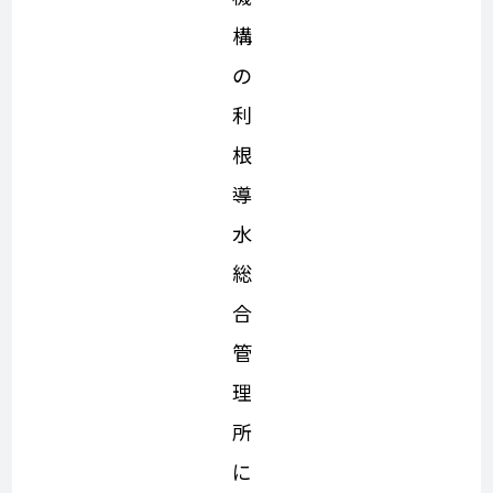
構
の
利
根
導
水
総
合
管
理
所
に