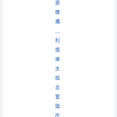
源
機
構
利
根
導
水
総
合
管
理
所