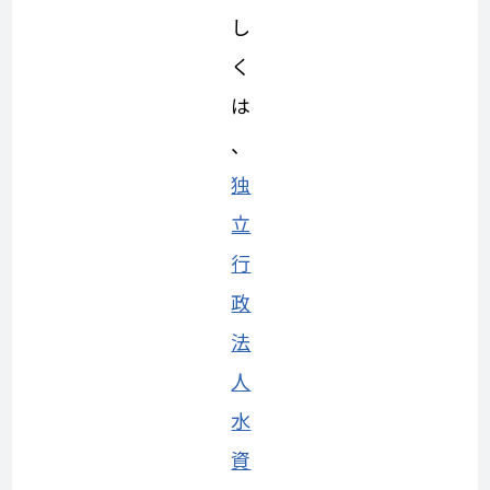
し
く
は
、
独
立
行
政
法
人
水
資