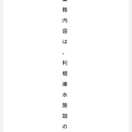
務
内
容
は
、
利
根
導
水
施
設
の