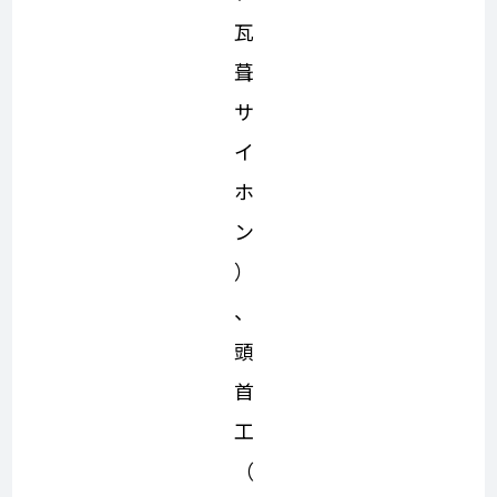
瓦
葺
サ
イ
ホ
ン
）
、
頭
首
工
（