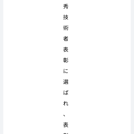
秀
技
術
者
表
彰
に
選
ば
れ
、
表