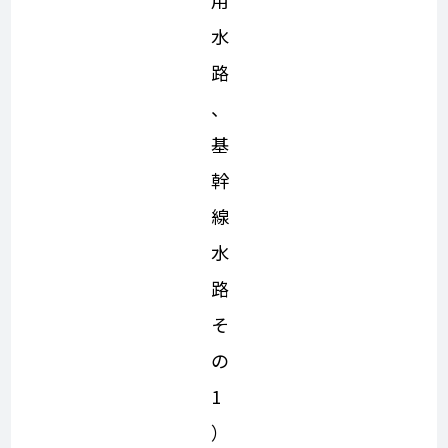
水
路
、
基
幹
線
水
路
そ
の
1
）