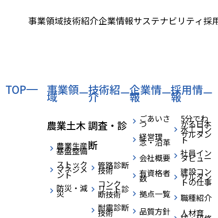
事業領域
技術紹介
企業情報
サステナビリティ
採
TOP
›
事業領
›
›
技術紹
企業情
採用情
HOME
ニュース
表彰・受賞
home
域
介
報
報
令和7年度 水資源機構 利根導水総合管理所優良業務表彰などを受賞しまし
た。
ごあいさ
5分でわ
つ
かる日本
農業土木
調査・診
水工コン
サルタン
経営理
ト
念・沿革
断
農業生産
基盤整備
社員イン
会社概要
タビュー
ストック
管路診断
マネジメ
技術
建設コン
有資格者
ント
サルタン
数
トの仕事
コンク
防災・減
リート診
災
拠点一覧
断技術
2025.08.18
表彰・受賞
職種紹介
耐震診断
品質方針
技術
人材育