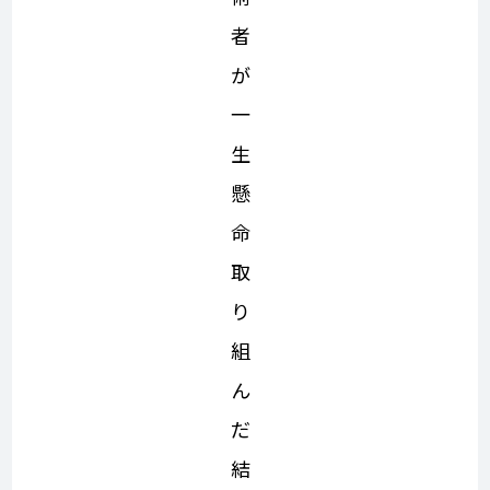
者
が
一
生
懸
命
取
り
組
ん
だ
結