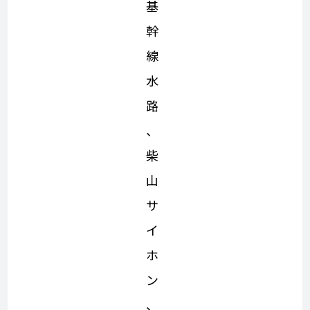
基
幹
線
水
路
、
柴
山
サ
イ
ホ
ン
、