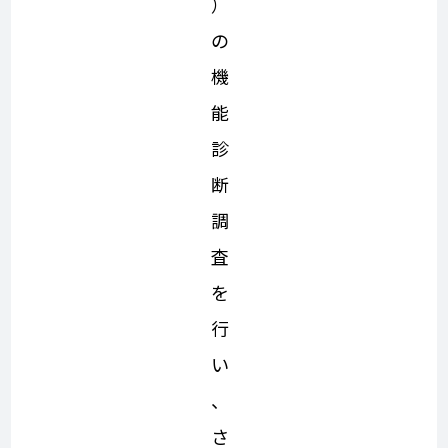
）
の
機
能
診
断
調
査
を
行
い
、
さ