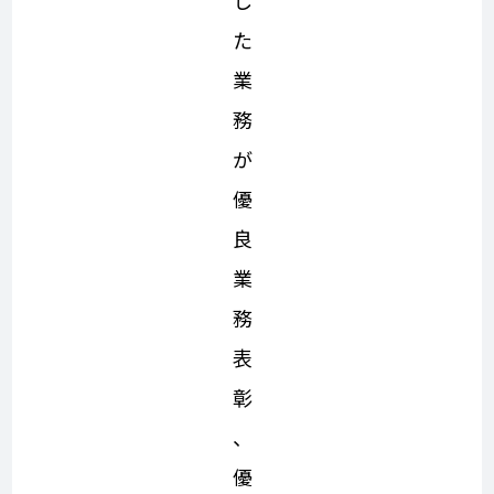
し
た
業
務
が
優
良
業
務
表
彰
、
優