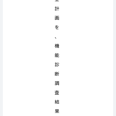
計
画
を
、
機
能
診
断
調
査
結
果