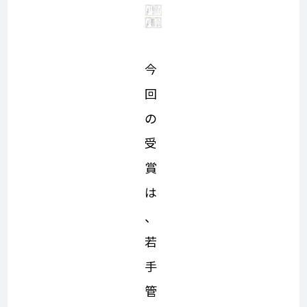
今
回
の
受
賞
は
、
若
手
管