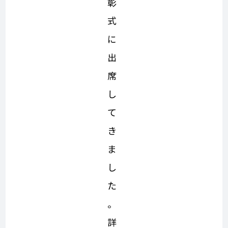
彰
式
に
出
席
し
て
き
ま
し
た
。
詳