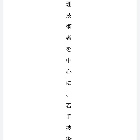
理
技
術
者
を
中
心
に
、
若
手
技
術