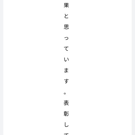
果
と
思
っ
て
い
ま
す
。
表
彰
し