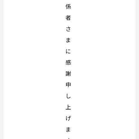
係
者
さ
ま
に
感
謝
申
し
上
げ
ま