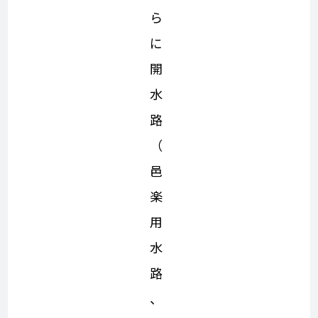
ら
に
開
水
路
（
邑
楽
用
水
路
、