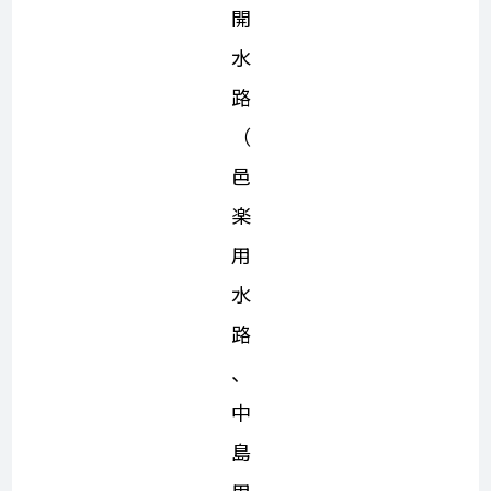
開
水
路
（
邑
楽
用
水
路
、
中
島
用