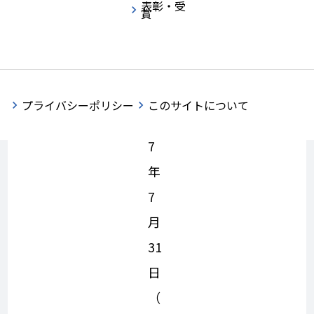
表彰・受
賞
令
プライバシーポリシー
このサイトについて
和
7
年
7
月
31
日
（