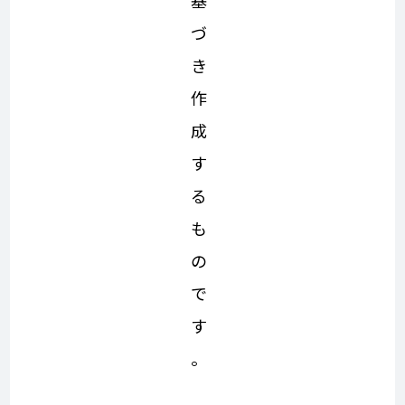
づ
き
作
成
す
る
も
の
で
す
。