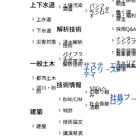
成・研修
令和7年度
制度
上下水道
土壌汚染
パンフ
調査
レットダ
働く環
ウンロー
境・福利
ド
厚生
上水道
水資源機構
解析技術
採用Q&A
下水道
インター
利根導水総
災害対策
浸水解析
ンシップ
技術
新卒採用
パイプラ
募集要項
イン
非定常流
合管理所優
キャリア
一般土木
サステ
ニュー
解析技術
採用募集
ナビリ
ス
要項
ティ
都市土木
良業務表彰
技術情報
河川・砂
SDGsへ
防
の取り組
み
社員ブ
BIM/CIM
ログ
などを受賞
社会貢献
活動
特許
建築
しました。
技術論文
建屋
講演発表