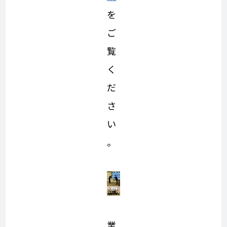
を
ご
覧
く
だ
さ
い
。
業