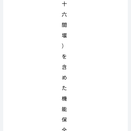
十
六
間
堰
）
を
含
め
た
機
能
保
全