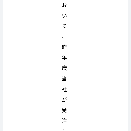
お
い
て
、
昨
年
度
当
社
が
受
注