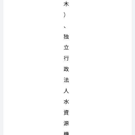
木
）
、
独
立
行
政
法
人
水
資
源
機