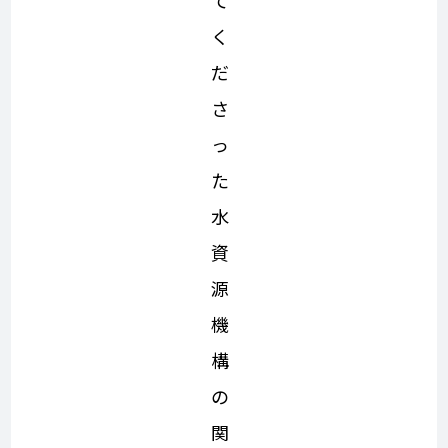
て
く
だ
さ
っ
た
水
資
源
機
構
の
関