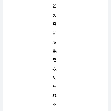
質
の
高
い
成
果
を
収
め
ら
れ
る