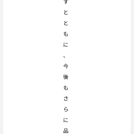
す
と
と
も
に
、
今
後
も
さ
ら
に
品