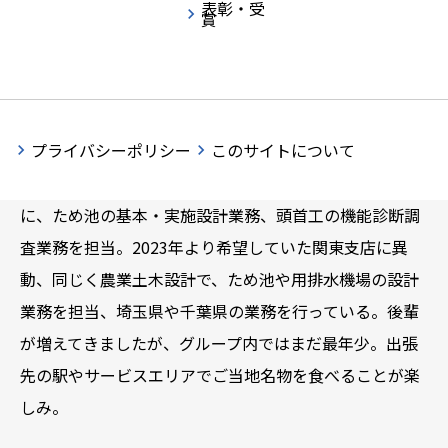
表彰・受
賞
CAREER SUMMARY
大学で学んだ土木工学を活かせる仕事であり、水環境の
プライバシーポリシー
このサイトについて
インフラ整備に携わりたいと思い入社。新卒で東北支店
に配属、農業土木設計に従事。青森県や福島県を中心
に、ため池の基本・実施設計業務、頭首工の機能診断調
査業務を担当。2023年より希望していた関東支店に異
動、同じく農業土木設計で、ため池や用排水機場の設計
業務を担当、埼玉県や千葉県の業務を行っている。後輩
が増えてきましたが、グループ内ではまだ最年少。出張
先の駅やサービスエリアでご当地名物を食べることが楽
しみ。