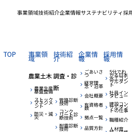
事業領域
技術紹介
企業情報
サステナビリティ
採
›
›
›
HOME
採用情報
社員インタビュー
インタビュー02 S.K
home
TOP
事業領
技術紹
企業情
採用情
域
介
報
報
ごあいさ
5分でわ
つ
かる日本
農業土木
調査・診
水工コン
サルタン
経営理
ト
念・沿革
断
農業生産
基盤整備
社員イン
会社概要
タビュー
ストック
管路診断
マネジメ
技術
建設コン
有資格者
ント
サルタン
数
トの仕事
コンク
防災・減
リート診
災
拠点一覧
断技術
職種紹介
耐震診断
品質方針
技術
人材育