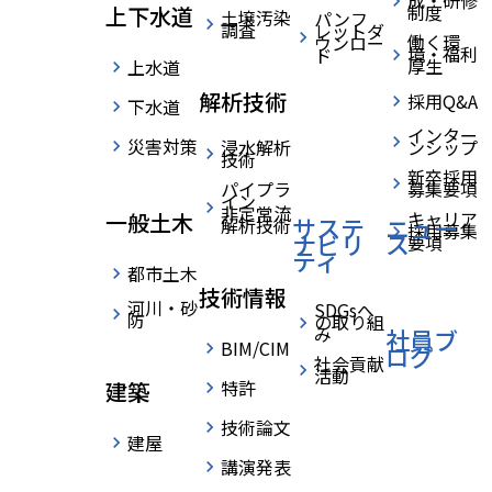
成・研修
制度
上下水道
土壌汚染
パンフ
調査
レットダ
働く環
ウンロー
境・福利
ド
厚生
上水道
社員インタビュー
解析技術
採用Q&A
PEOPLE
下水道
インター
災害対策
水の安定供給や防災など､地域
浸水解析
ンシップ
技術
新卒採用
パイプラ
募集要項
の人々の生活に大きく関わる
イン
非定常流
キャリア
一般土木
サステ
ニュー
解析技術
採用募集
ナビリ
ス
要項
大切な仕事｡
ティ
都市土木
技術情報
河川・砂
SDGsへ
S.K
防
の取り組
技術職
み
社員ブ
BIM/CIM
ログ
社会貢献
関東支店 ｜ 農業土木担当
活動
特許
建築
2022年入社 ｜ 新卒 ｜ 工学部卒
技術論文
建屋
講演発表