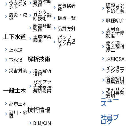
ストック
管路診断
マネジメ
技術
建設コン
有資格者
ント
サルタン
数
トの仕事
コンク
防災・減
リート診
災
拠点一覧
断技術
職種紹介
耐震診断
品質方針
技術
人材育
成・研修
制度
上下水道
土壌汚染
パンフ
調査
レットダ
働く環
ウンロー
境・福利
ド
厚生
上水道
解析技術
採用Q&A
下水道
インター
災害対策
浸水解析
ンシップ
技術
新卒採用
パイプラ
募集要項
イン
非定常流
キャリア
一般土木
解析技術
採用募集
要項
ニュー
ス
都市土木
技術情報
河川・砂
防
社員ブ
ログ
BIM/CIM