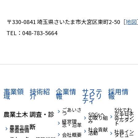
〒330-0841
埼玉県さいたま市大宮区東町2-50［
地図
TEL：
048-783-5664
事業領
技術紹
企業情
サステ
採用情
域
介
報
ナビリ
報
ティ
ごあいさ
5分でわ
つ
かる日本
農業土木
調査・診
SDGsへ
水工コン
の取り組
サルタン
み
経営理
ト
念・沿革
断
農業生産
社会貢献
基盤整備
社員イン
活動
会社概要
タビュー