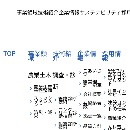
事業領域
技術紹介
企業情報
サステナビリティ
採
›
›
›
HOME
採用情報
社員インタビュー
インタビュー01 Y.F
home
TOP
事業領
技術紹
企業情
採用情
域
介
報
報
ごあいさ
5分でわ
つ
かる日本
農業土木
調査・診
水工コン
サルタン
経営理
ト
念・沿革
断
農業生産
基盤整備
社員イン
会社概要
タビュー
ストック
管路診断
マネジメ
技術
建設コン
有資格者
ント
サルタン
数
トの仕事
コンク
防災・減
リート診
災
拠点一覧
断技術
職種紹介
耐震診断
品質方針
技術
人材育