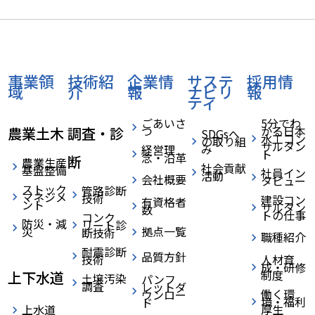
事業領
技術紹
企業情
サステ
採用情
域
介
報
ナビリ
報
ティ
ごあいさ
5分でわ
つ
かる日本
農業土木
調査・診
SDGsへ
水工コン
の取り組
サルタン
み
経営理
ト
念・沿革
断
農業生産
社会貢献
基盤整備
社員イン
活動
会社概要
タビュー
ストック
管路診断
マネジメ
技術
建設コン
有資格者
ント
サルタン
数
トの仕事
コンク
防災・減
リート診
災
拠点一覧
断技術
職種紹介
耐震診断
品質方針
技術
人材育
成・研修
制度
上下水道
土壌汚染
パンフ
調査
レットダ
働く環
ウンロー
境・福利
ド
厚生
上水道