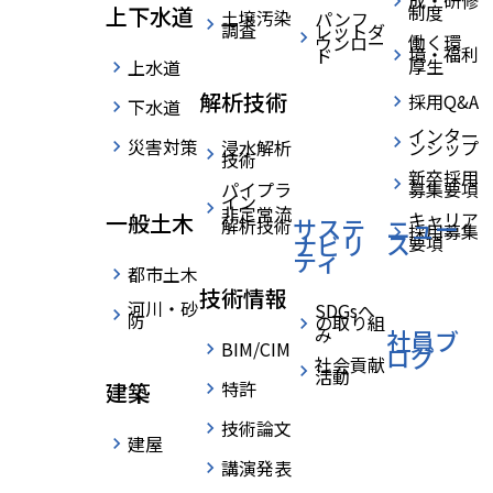
成・研修
制度
上下水道
土壌汚染
パンフ
調査
レットダ
働く環
ウンロー
境・福利
ド
厚生
上水道
社員インタビュー
解析技術
採用Q&A
PEOPLE
下水道
インター
災害対策
生物多様性が維持される設計
浸水解析
ンシップ
技術
新卒採用
パイプラ
募集要項
を｡そのために必要な技術力を
イン
非定常流
キャリア
一般土木
サステ
ニュー
解析技術
採用募集
ナビリ
ス
要項
身につけたい｡
ティ
都市土木
技術情報
河川・砂
SDGsへ
Y.F
防
の取り組
技術職
み
社員ブ
BIM/CIM
ログ
社会貢献
西部支店 ｜ 農業土木担当
活動
特許
建築
2022年入社 ｜ 新卒 ｜ 獣医学部卒
技術論文
建屋
講演発表