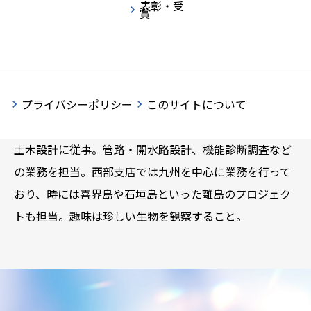
表彰・受
賞
CAREER SUMMARY
大学で学んだ知識を直接的に活かせる仕事であり、地域
プライバシーポリシー
このサイトについて
の発展に技術面で貢献できる意義深さを感じ建設コンサ
ルタントの技術職を選択。新卒で西部支店に配属、農業
土木設計に従事。管路・開水路設計、機能診断調査など
の業務を担当。西部支店では九州を中心に業務を行って
おり、時には喜界島や石垣島といった離島のプロジェク
トも担当。趣味は珍しい生物を観察すること。