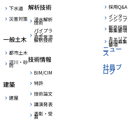
解析技術
採用Q&A
下水道
インター
災害対策
浸水解析
ンシップ
技術
新卒採用
パイプラ
募集要項
イン
非定常流
キャリア
一般土木
解析技術
採用募集
要項
ニュー
ス
都市土木
技術情報
河川・砂
防
社員ブ
ログ
BIM/CIM
特許
建築
技術論文
建屋
講演発表
表彰・受
賞