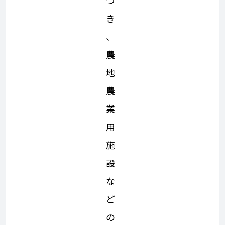
づ
き
、
農
地
農
業
用
施
設
な
ど
の