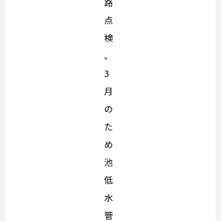
路
点
検
、
3
月
の
た
め
池
低
水
管