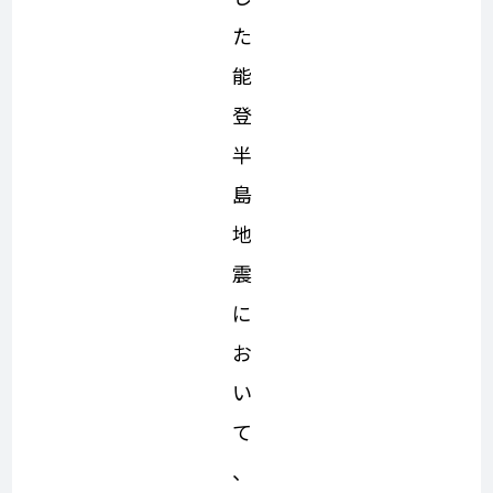
た
能
登
半
島
地
震
に
お
い
て
、