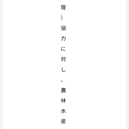
理
）
協
力
に
対
し
、
農
林
水
産