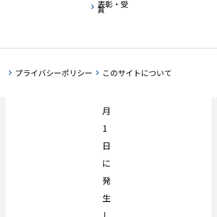
表彰・受
賞
昨
プライバシーポリシー
このサイトについて
年
1
月
1
日
に
発
生
し