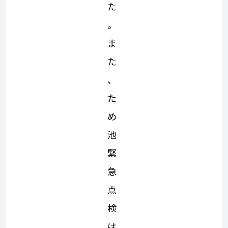
た
。
ま
た
、
た
め
池
緊
急
点
検
は