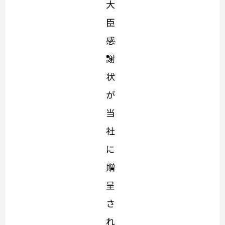
大
臣
感
謝
状
が
当
社
に
贈
呈
さ
れ