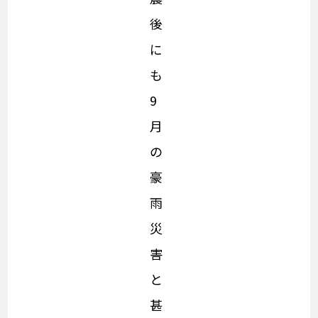
後
に
も
9
月
の
豪
雨
災
害
と
甚