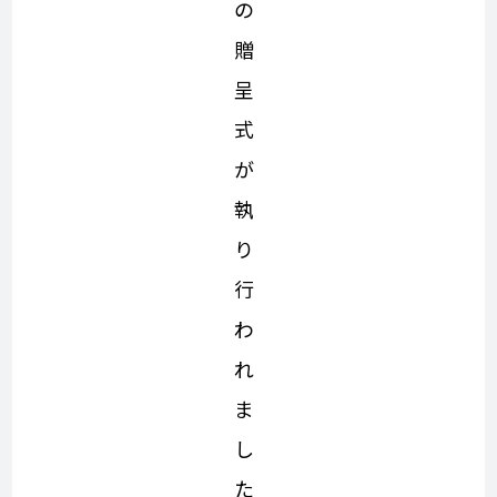
の
贈
呈
式
が
執
り
行
わ
れ
ま
し
た