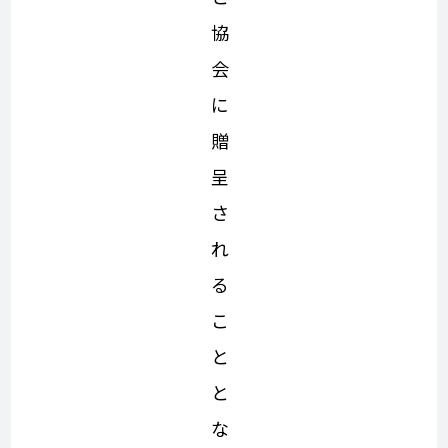
協
会
に
贈
呈
さ
れ
る
こ
と
と
な