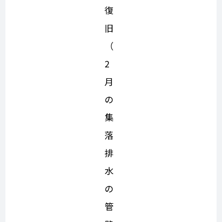
復
旧
（
2
月
の
集
落
排
水
の
管