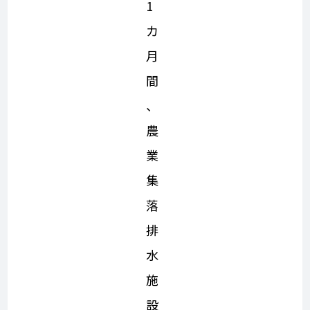
1
カ
月
間
、
農
業
集
落
排
水
施
設