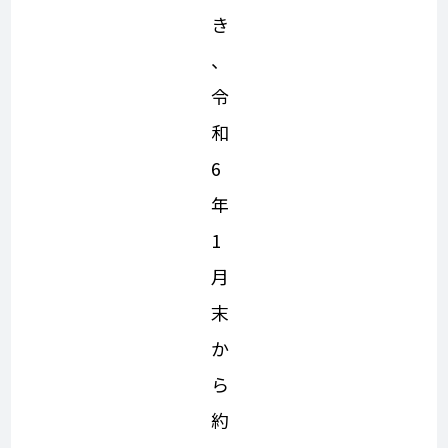
き
、
令
和
6
年
1
月
末
か
ら
約