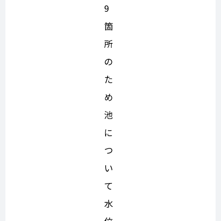
9
箇
所
の
た
め
池
に
つ
い
て
水