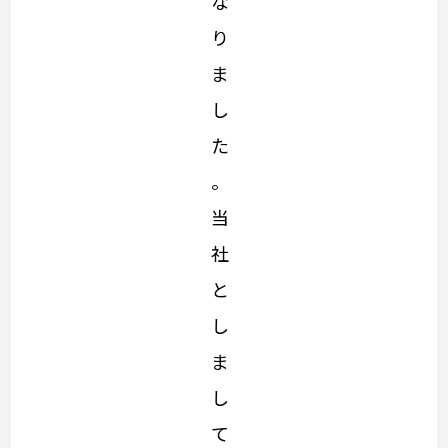
な
り
ま
し
た
。
当
社
と
し
ま
し
て