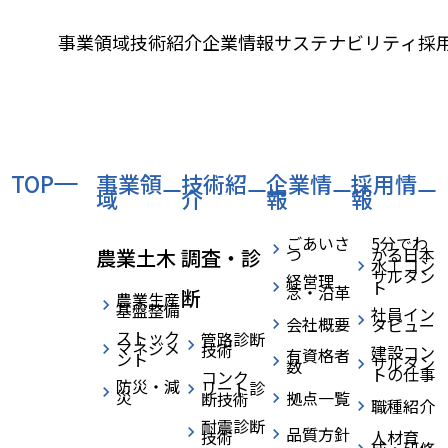
事業領域
技術紹介
企業情報
サステナビリティ
採
TOP
›
事業領
›
›
技術紹
企業情
採用情
HOME
ニュース
表彰・受賞
home
域
介
報
報
能登半島地震における復旧協力に対し農林水産大臣感謝状を受賞しました。
ごあいさ
5分でわ
つ
かる日本
農業土木
調査・診
水工コン
サルタン
経営理
ト
念・沿革
断
農業生産
基盤整備
社員イン
会社概要
タビュー
ストック
管路診断
マネジメ
技術
建設コン
有資格者
ント
サルタン
数
トの仕事
コンク
防災・減
2025.05.16
リート診
表彰・受賞
災
拠点一覧
断技術
職種紹介
耐震診断
品質方針
技術
人材育