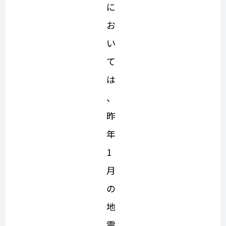
に
お
い
て
は
、
昨
年
1
月
の
地
震