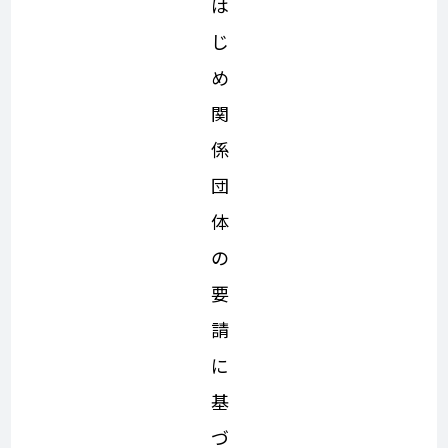
は
じ
め
関
係
団
体
の
要
請
に
基
づ