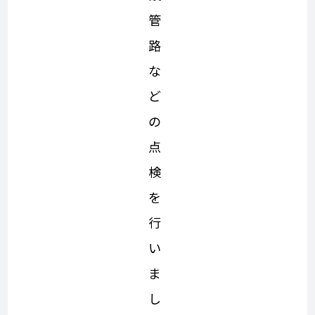
管
路
な
ど
の
点
検
を
行
い
ま
し