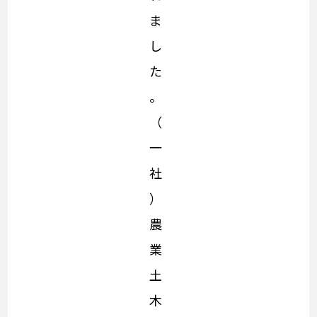
ま
し
た
。
（
一
社
）
農
業
土
木