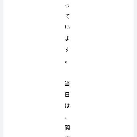
っ
て
い
ま
す
。
当
日
は
、
関