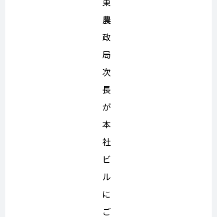
東
農
政
局
次
長
が
本
社
ビ
ル
に
ご