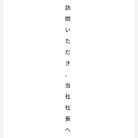
訪
問
い
た
だ
き
、
当
社
社
長
へ