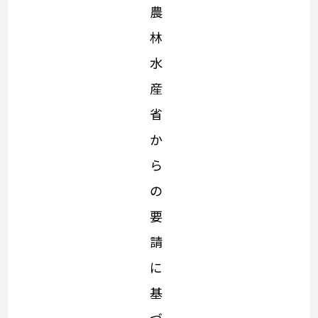
農
林
水
産
省
か
ら
の
要
請
に
基