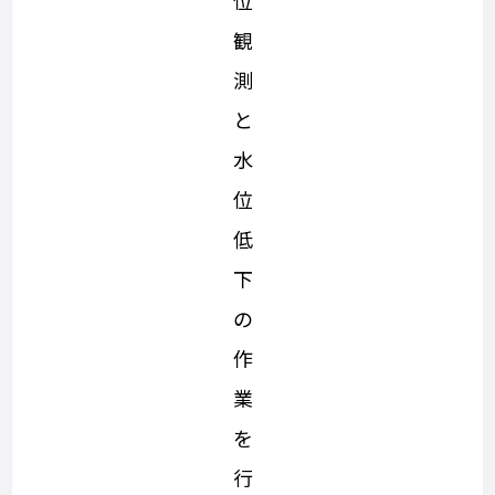
位
観
測
と
水
位
低
下
の
作
業
を
行