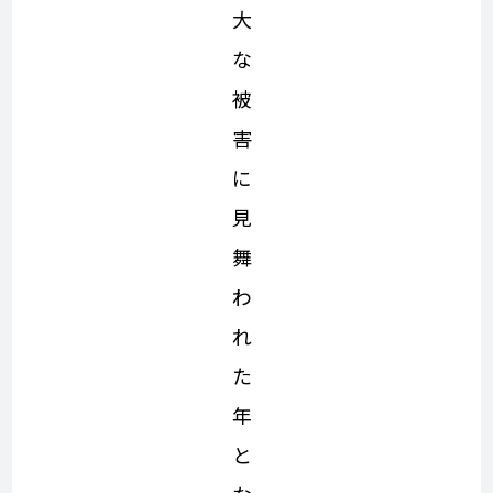
大
な
被
害
に
見
舞
わ
れ
た
年
と