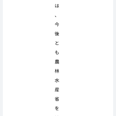
は
、
今
後
と
も
農
林
水
産
省
を