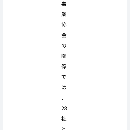
事
業
協
会
の
関
係
で
は
、
28
社
と