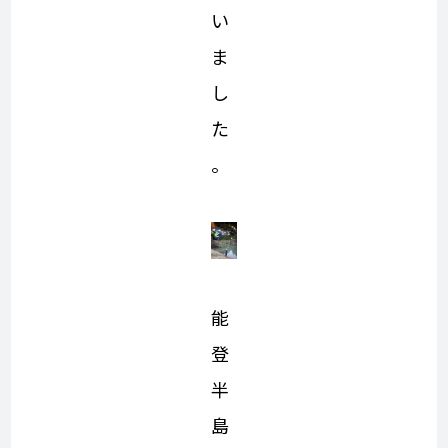
い
ま
し
た
。
能
登
半
島