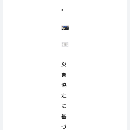
。
災
害
協
定
に
基
づ