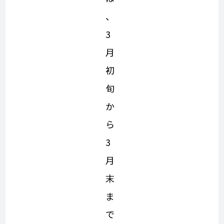
、
3
月
初
旬
か
ら
3
月
末
ま
で