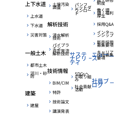
能登半島地
成・研修
制度
上下水道
土壌汚染
パンフ
調査
レットダ
働く環
ウンロー
境・福利
ド
震における
厚生
上水道
解析技術
採用Q&A
下水道
復旧協力に
インター
災害対策
浸水解析
ンシップ
技術
新卒採用
パイプラ
募集要項
対し農林水
イン
非定常流
キャリア
一般土木
サステ
ニュー
解析技術
採用募集
ナビリ
ス
要項
ティ
産大臣感謝
都市土木
技術情報
河川・砂
SDGsへ
防
の取り組
み
社員ブ
状を受賞し
BIM/CIM
ログ
社会貢献
活動
特許
建築
ました。
技術論文
建屋
講演発表