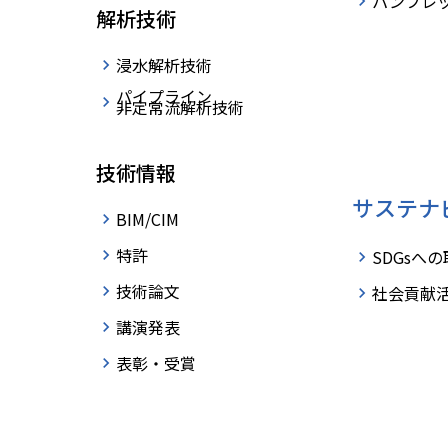
パンフレ
解析技術
浸水解析技術
パイプライン
非定常流解析技術
らのお問い合わせに関して
技術情報
サステナ
BIM/CIM
ています。
特許
SDGsへ
信してください。
技術論文
社会貢献
事
のお問い合わせフォームをご利用くださ
講演発表
表彰・受賞