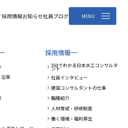
お知らせ
社員ブログ
ィ
採用情報
MENU
採用情報
5分でわかる日本水工コンサルタ
つ
ント
・沿革
社員インタビュー
建設コンサルタントの仕事
数
職種紹介
人材育成・研修制度
働く環境・福利厚生