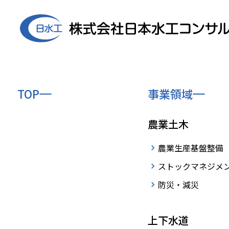
TOP
事業領域
Contact
農業土木
採用
農業生産基盤整備
ストックマネジメ
›
HOME
採用に関するお問い合わせ
home
防災・減災
上下水道