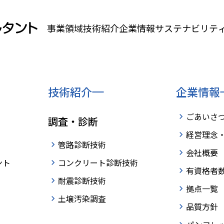
事業領域
技術紹介
企業情報
サステナビリテ
技術紹介
企業情報
ごあいさ
調査・診断
に関するお問い合わせ
経営理念
管路診断技術
会社概要
ント
コンクリート診断技術
有資格者
耐震診断技術
拠点一覧
土壌汚染調査
品質方針