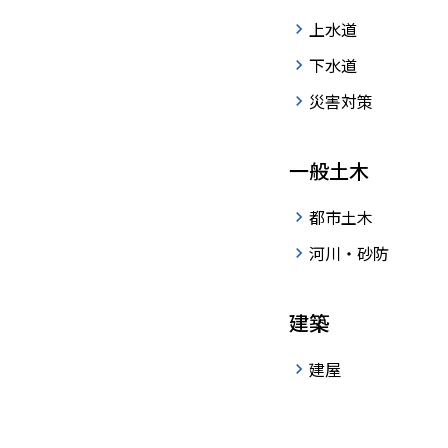
上水道
下水道
災害対策
ホームページか
一般土木
都市土木
採用に関するお問い合わせを受け付け
河川・砂防
以下のフォームに必要事項記入して送
事業に関するお問い合わせは総合窓口
建築
い。
建屋