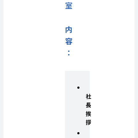
室
内
容
：
社
長
挨
拶