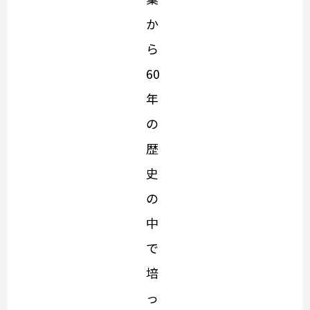
か
ら
60
年
の
歴
史
の
中
で
培
っ