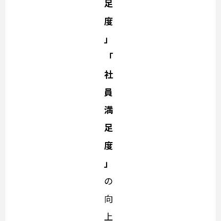
足
度
」
「
社
員
満
足
度
」
の
向
上