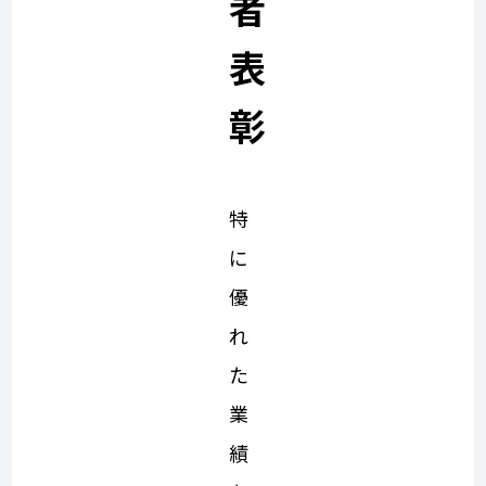
者
表
彰
特
に
優
れ
た
業
績