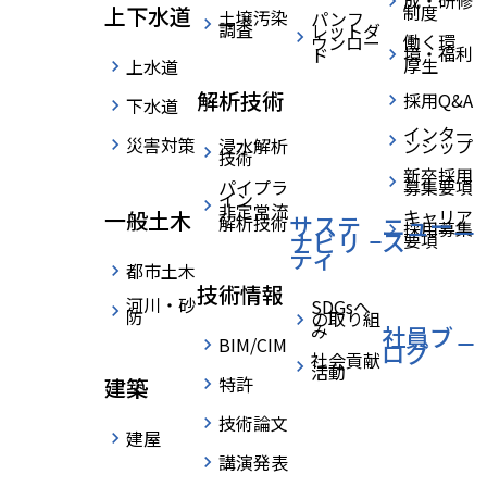
成・研修
制度
上下水道
土壌汚染
パンフ
社員ブログ
調査
レットダ
働く環
ウンロー
境・福利
ド
厚生
上水道
解析技術
採用Q&A
下水道
›
›
HOME
社員ブログ
第61期 創立記念日を迎えて 〜感謝と新たなスタート〜
home
インター
災害対策
浸水解析
ンシップ
技術
新卒採用
パイプラ
募集要項
イン
非定常流
キャリア
一般土木
サステ
ニュー
解析技術
採用募集
ナビリ
ス
要項
ティ
都市土木
技術情報
河川・砂
SDGsへ
防
の取り組
2025.08.18
関東支店
み
社員ブ
BIM/CIM
ログ
社会貢献
活動
第61期 創立
特許
建築
技術論文
建屋
記念日を迎
講演発表