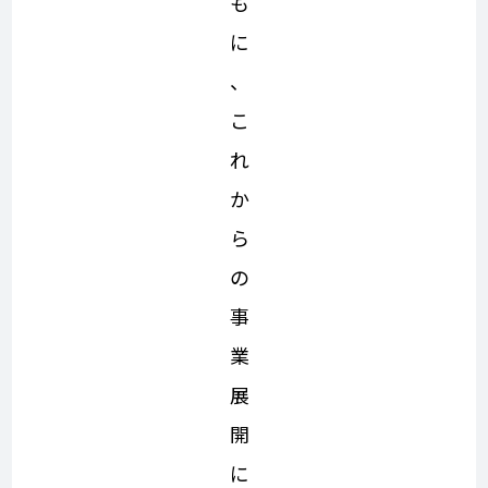
も
に
、
こ
れ
か
ら
の
事
業
展
開
に