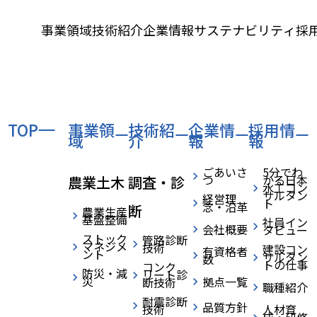
事業領域
技術紹介
企業情報
サステナビリティ
採
TOP
事業領
技術紹
企業情
採用情
域
介
報
報
ごあいさ
5分でわ
つ
かる日本
農業土木
調査・診
水工コン
サルタン
経営理
ト
念・沿革
断
農業生産
基盤整備
社員イン
会社概要
タビュー
ストック
管路診断
マネジメ
技術
建設コン
有資格者
ント
サルタン
数
トの仕事
コンク
防災・減
リート診
災
拠点一覧
断技術
職種紹介
BLOG
ブログ
耐震診断
品質方針
技術
人材育