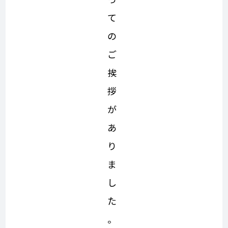
て
の
ご
挨
拶
が
あ
り
ま
し
た
。