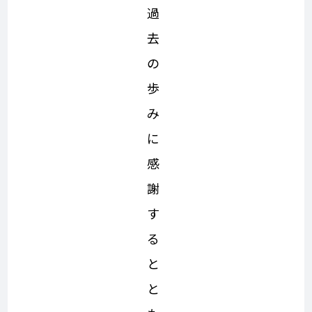
過
去
の
歩
み
に
感
謝
す
る
と
と