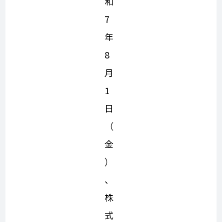
和
7
年
8
月
1
日
（
金
）
、
株
式