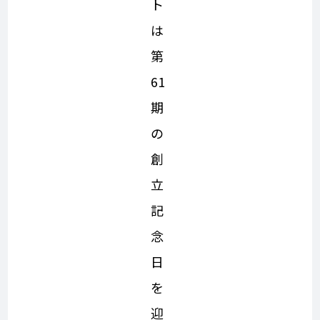
ト
は
第
61
期
の
創
立
記
念
日
を
迎