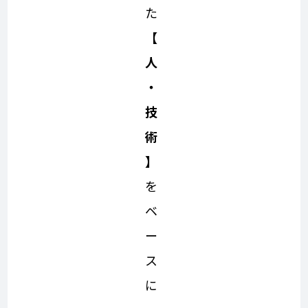
た
【
人
・
技
術
】
を
ベ
ー
ス
に