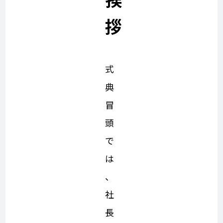
拶
式
典
冒
頭
で
は
、
社
長