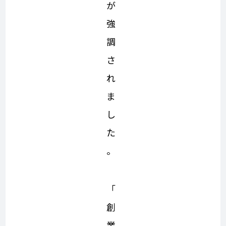
が
強
調
さ
れ
ま
し
た
。
「
創
業