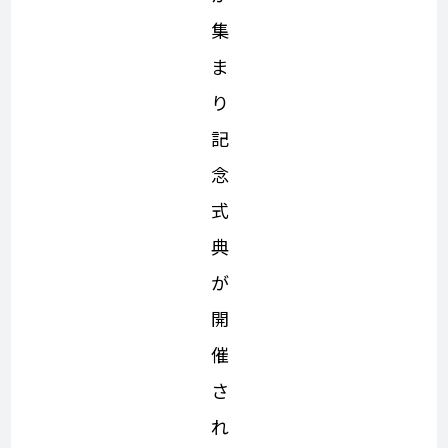
集
ま
り
記
念
式
典
が
開
催
さ
れ