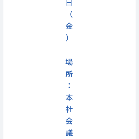
日
（
金
）
場
所
：
本
社
会
議