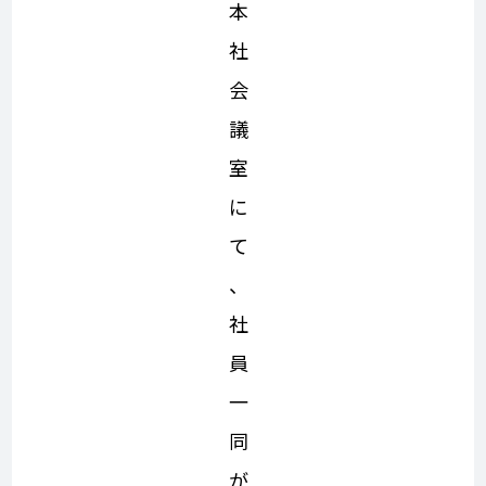
本
社
会
議
室
に
て
、
社
員
一
同
が