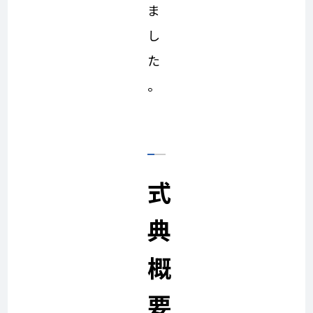
ま
し
た
。
式
典
概
要