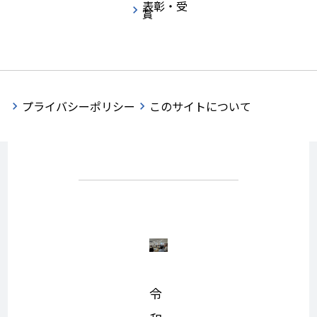
表彰・受
賞
えて 〜感謝
と新たなス
プライバシーポリシー
このサイトについて
タート〜
令