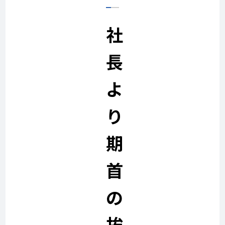
社
長
よ
り
期
首
の
挨