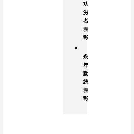
功
労
者
表
彰
永
年
勤
続
表
彰