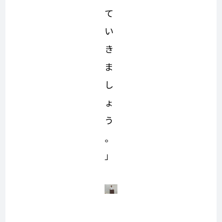
て
い
き
ま
し
ょ
う
。
」