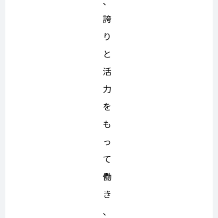
、
誇
り
と
活
力
を
も
っ
て
働
き
、