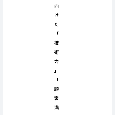
向
け
た
「
技
術
力
」
「
顧
客
満