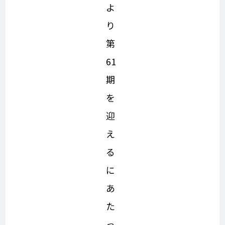
よ
り
第
61
期
を
迎
え
る
に
あ
た
っ