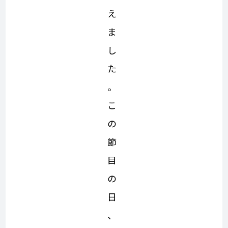
え
ま
し
た
。
こ
の
節
目
の
日
、