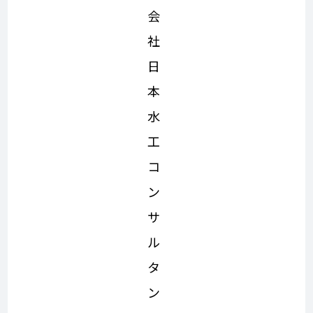
会
社
日
本
水
工
コ
ン
サ
ル
タ
ン