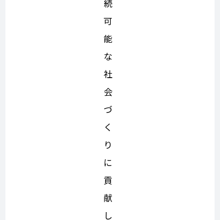
続
可
能
な
社
会
づ
く
り
に
貢
献
し