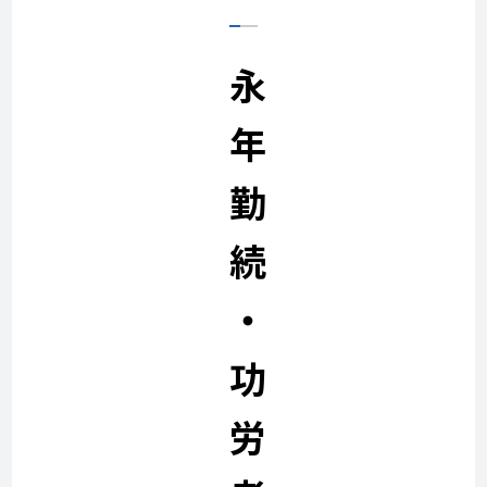
永
年
勤
続
・
功
労