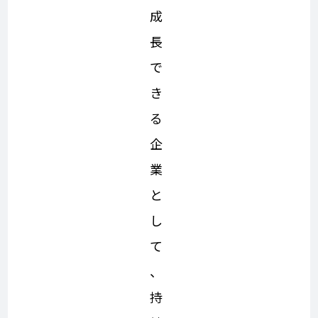
成
長
で
き
る
企
業
と
し
て
、
持