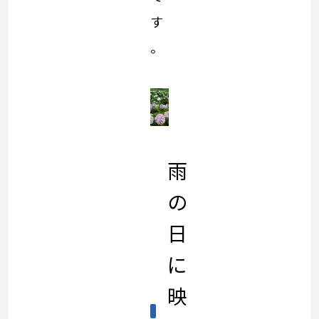
す
。
雨
の
日
に
映