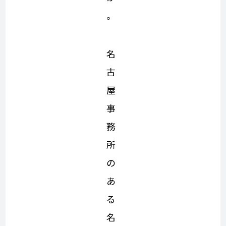
。
名
古
屋
事
務
所
の
あ
る
名