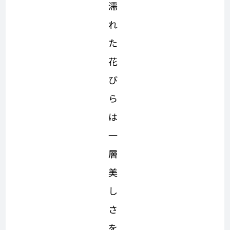
濡
れ
た
花
び
ら
は
一
層
美
し
さ
を