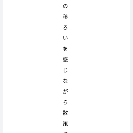
の
移
ろ
い
を
感
じ
な
が
ら
散
策