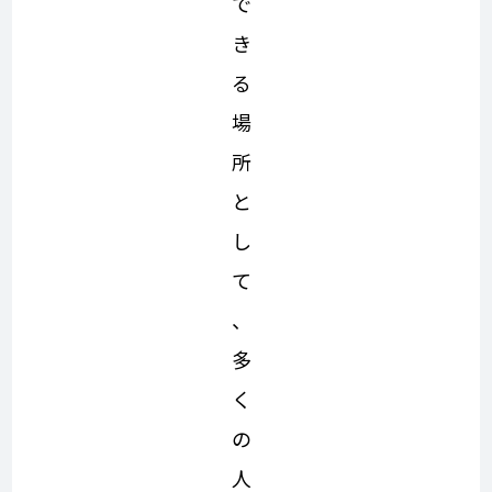
で
き
る
場
所
と
し
て
、
多
く
の
人