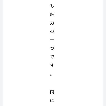
も
魅
力
の
一
つ
で
す
。
雨
に