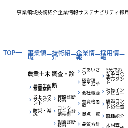
事業領域
技術紹介
企業情報
サステナビリティ
採
TOP
事業領
技術紹
企業情
採用情
域
介
報
報
ごあいさ
5分でわ
つ
かる日本
農業土木
調査・診
水工コン
サルタン
経営理
ト
念・沿革
断
農業生産
基盤整備
社員イン
会社概要
タビュー
ストック
管路診断
マネジメ
技術
建設コン
有資格者
ント
サルタン
数
トの仕事
コンク
防災・減
リート診
災
拠点一覧
断技術
職種紹介
BLOG
ブログ
耐震診断
品質方針
技術
人材育