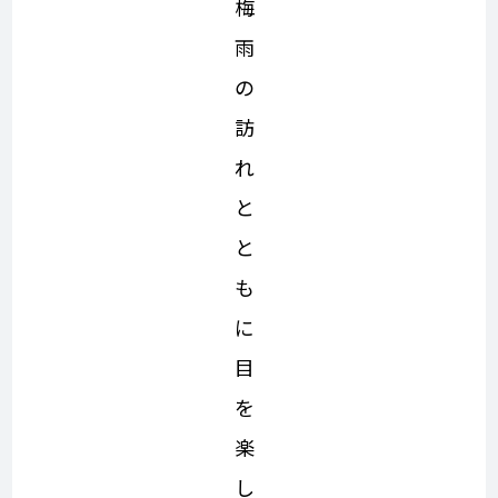
梅
雨
の
訪
れ
と
と
も
に
目
を
楽
し