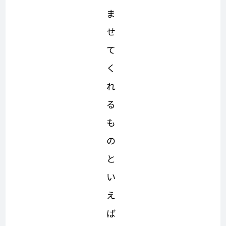
ま
せ
て
く
れ
る
も
の
と
い
え
ば