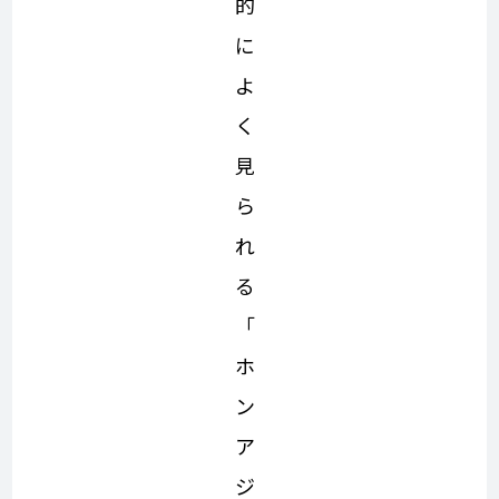
的
に
よ
く
見
ら
れ
る
「
ホ
ン
ア
ジ