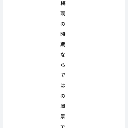
梅
雨
の
時
期
な
ら
で
は
の
風
景
で