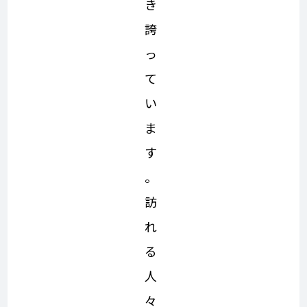
き
誇
っ
て
い
ま
す
。
訪
れ
る
人
々