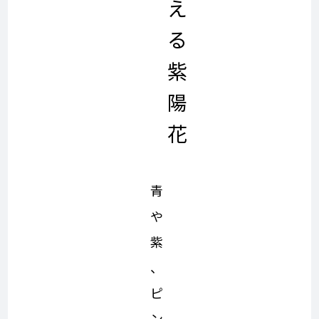
え
る
紫
陽
花
青
や
紫
、
ピ
ン