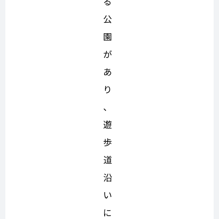
る
公
園
が
あ
り
、
遊
歩
道
沿
い
に