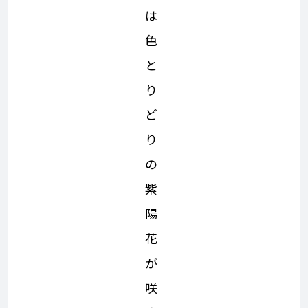
は
色
と
り
ど
り
の
紫
陽
花
が
咲