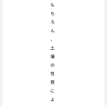
も
ち
ろ
ん
、
土
壌
の
性
質
に
よ