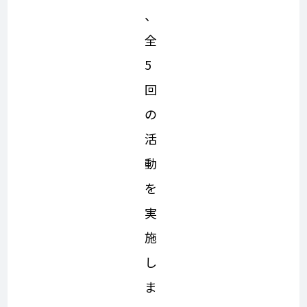
、
全
5
回
の
活
動
を
実
施
し
ま