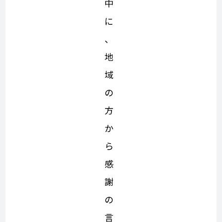
中
に
、
地
域
の
方
か
ら
感
謝
の
言