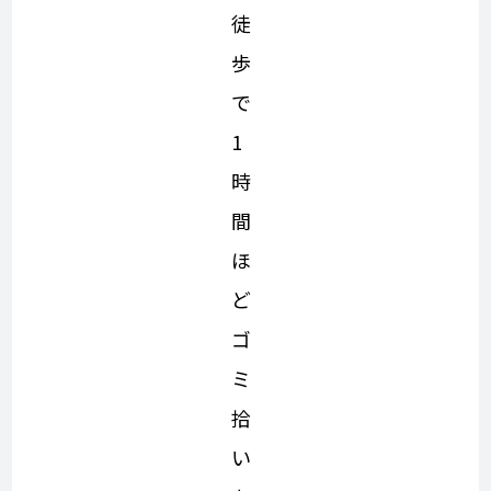
徒
歩
で
1
時
間
ほ
ど
ゴ
ミ
拾
い