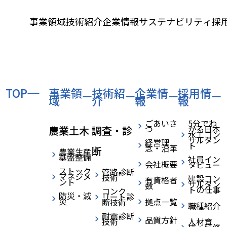
事業領域
技術紹介
企業情報
サステナビリティ
採
TOP
事業領
技術紹
企業情
採用情
域
介
報
報
ごあいさ
5分でわ
つ
かる日本
農業土木
調査・診
水工コン
サルタン
経営理
ト
念・沿革
断
農業生産
基盤整備
社員イン
会社概要
タビュー
ストック
管路診断
マネジメ
技術
建設コン
有資格者
ント
サルタン
数
トの仕事
コンク
防災・減
リート診
災
拠点一覧
断技術
職種紹介
BLOG
ブログ
耐震診断
品質方針
技術
人材育