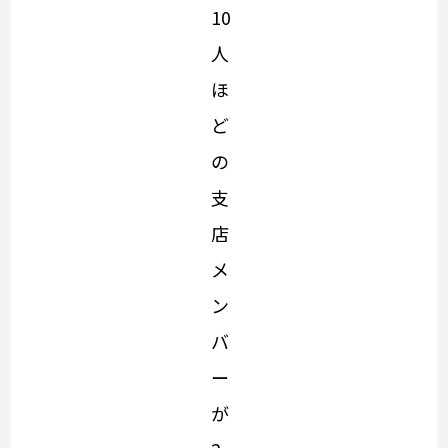
10
人
ほ
ど
の
支
店
メ
ン
バ
ー
が