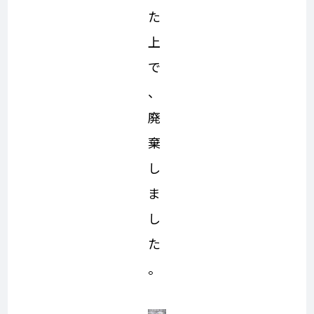
た
上
で
、
廃
棄
し
ま
し
た
。