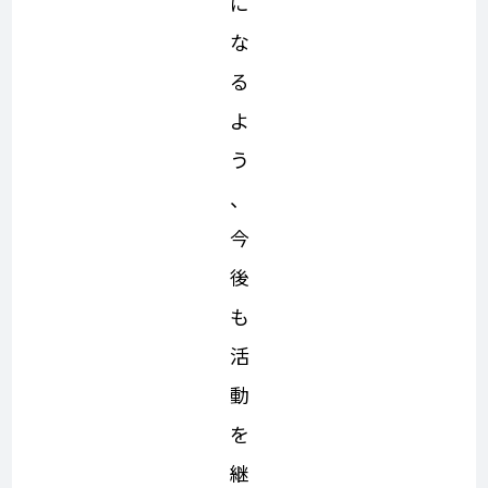
に
な
る
よ
う
、
今
後
も
活
動
を
継