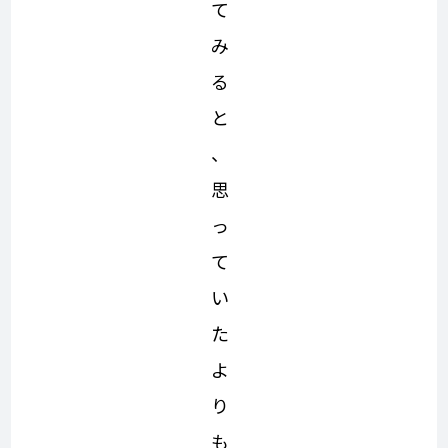
て
み
る
と
、
思
っ
て
い
た
よ
り
も