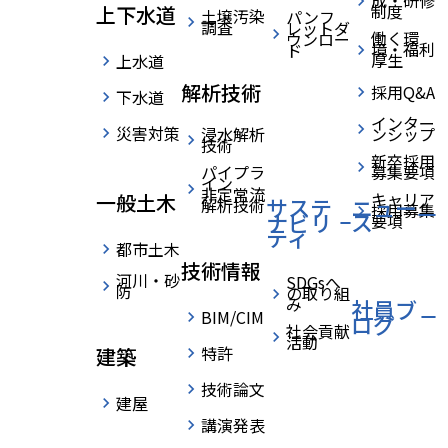
成・研修
制度
上下水道
土壌汚染
パンフ
社員ブログ
調査
レットダ
働く環
ウンロー
境・福利
ド
厚生
上水道
解析技術
採用Q&A
下水道
›
›
HOME
社員ブログ
今年の会社周辺美化活動を実施しました。
home
インター
災害対策
浸水解析
ンシップ
技術
新卒採用
パイプラ
募集要項
イン
非定常流
キャリア
一般土木
サステ
ニュー
解析技術
採用募集
ナビリ
ス
要項
ティ
都市土木
技術情報
河川・砂
SDGsへ
防
の取り組
2025.11.18
西部支店
み
社員ブ
BIM/CIM
ログ
社会貢献
活動
今年の会社
特許
建築
技術論文
建屋
周辺美化活
講演発表