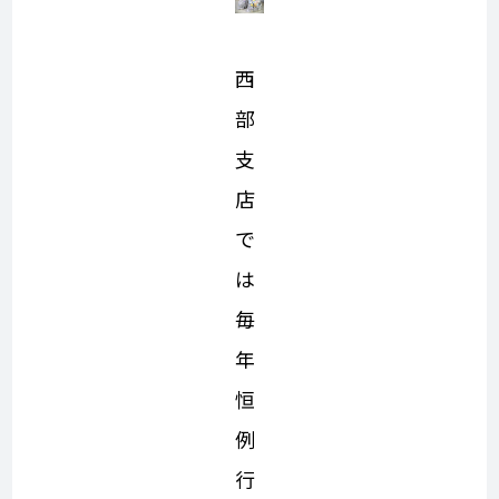
西
部
支
店
で
は
毎
年
恒
例
行