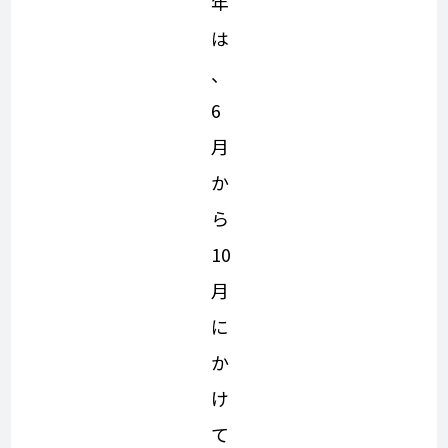
年
は
、
6
月
か
ら
10
月
に
か
け
て