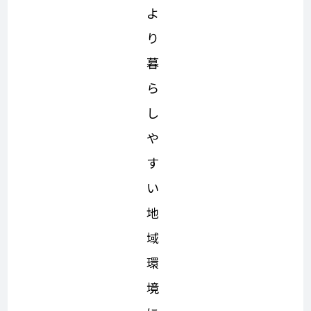
よ
り
暮
ら
し
や
す
い
地
域
環
境