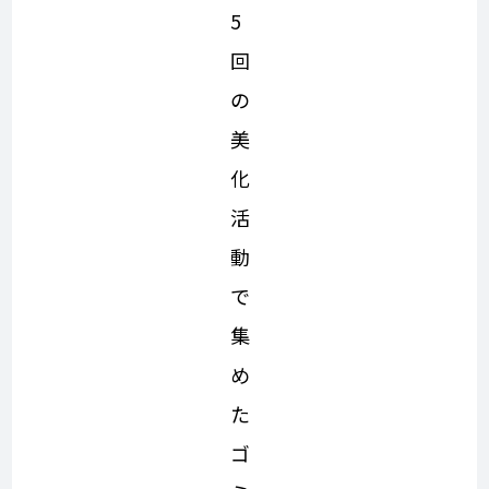
5
回
の
美
化
活
動
で
集
め
た
ゴ