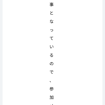
事
と
な
っ
て
い
る
の
で
、
参
加