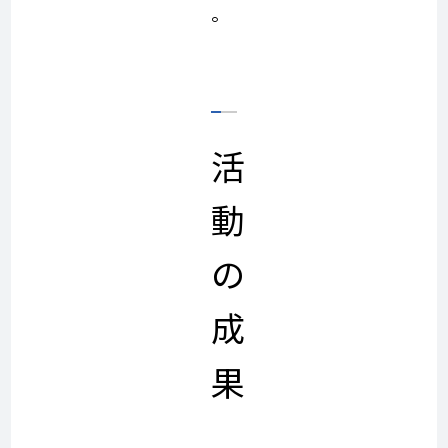
。
活
動
の
成
果