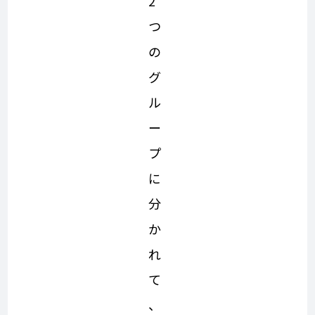
2
つ
の
グ
ル
ー
プ
に
分
か
れ
て
、