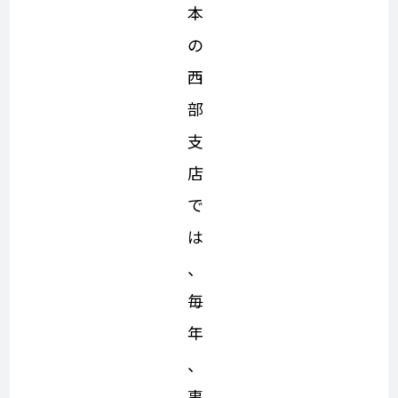
本
の
西
部
支
店
で
は
、
毎
年
、
事