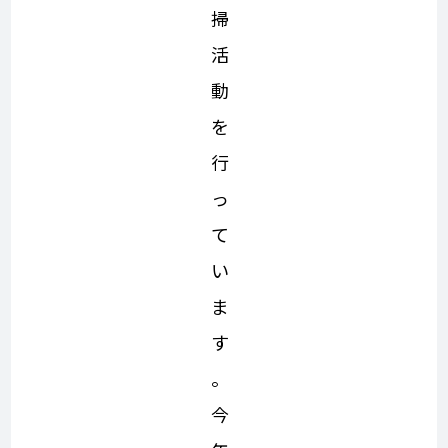
掃
活
動
を
行
っ
て
い
ま
す
。
今