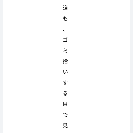
道
も
、
ゴ
ミ
拾
い
す
る
目
で
見