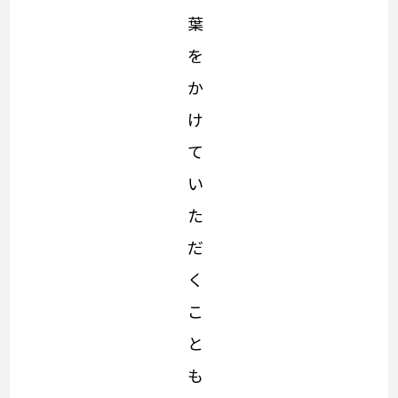
葉
を
か
け
て
い
た
だ
く
こ
と
も