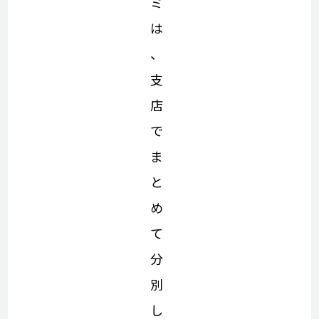
ミ
は
、
支
店
で
ま
と
め
て
分
別
し