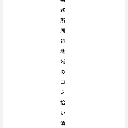
務
所
周
辺
地
域
の
ゴ
ミ
拾
い
清