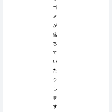
ゴ
ミ
が
落
ち
て
い
た
り
し
ま
す