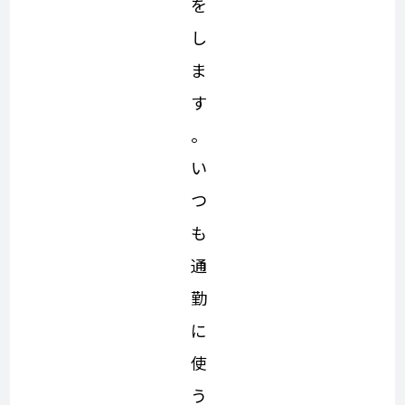
を
し
ま
す
。
い
つ
も
通
勤
に
使
う