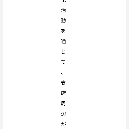
活
動
を
通
じ
て
、
支
店
周
辺
が