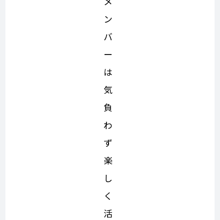
メ
ン
バ
ー
は
気
負
わ
ず
楽
し
く
活