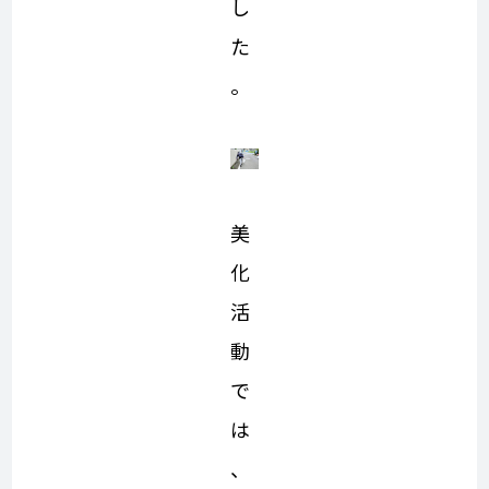
し
た
。
美
化
活
動
で
は
、