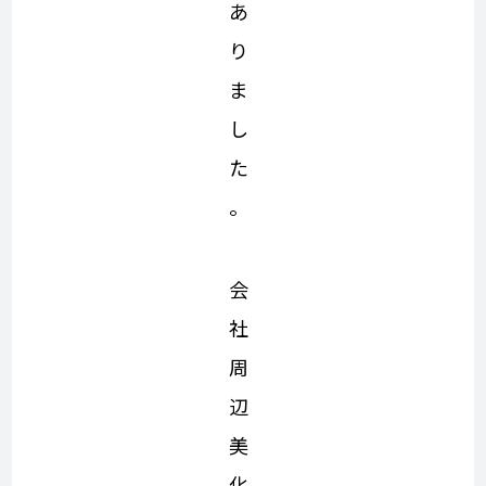
あ
り
ま
し
た
。
会
社
周
辺
美
化