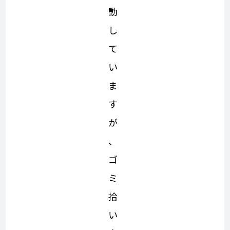
動
し
て
い
ま
す
が
、
ゴ
ミ
拾
い