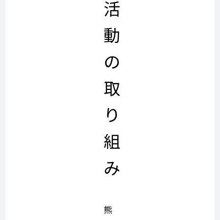
活
動
の
取
り
組
み
熊